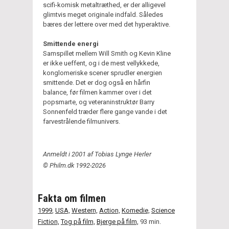
scifi-komisk metaltræthed, er der alligevel
glimtvis meget originale indfald. Således
bæres der lettere over med det hyperaktive.
Smittende energi
Samspillet mellem Will Smith og Kevin Kline
er ikke ueffent, og i de mest vellykkede,
konglomeriske scener sprudler energien
smittende. Det er dog også en hårfin
balance, før filmen kammer over i det
popsmarte, og veteraninstruktør Barry
Sonnenfeld træder flere gange vande i det
farvestrålende filmunivers.
Anmeldt i 2001 af Tobias Lynge Herler
© Philm.dk 1992-2026
Fakta om filmen
1999
,
USA,
Western,
Action,
Komedie,
Science
Fiction,
Tog på film,
Bjerge på film,
93 min.