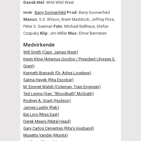
Dansk titel:
Wild Wild West
Instr:
Barry Sonnenfeld
Prod:
Barry Sonnenfeld
Manus:
S.S. Wilson, Brent Maddock, Jeffrey Price,
Peter S. Seaman
Foto:
Michael Ballhaus, Stefan
Czapsky
Klip:
Jim Miller
Mus:
Elmer Bernstein
Medvirkende
Will Smith (Capt. James West)
Kevin Kline (Artemus Gordon / President Ulysses S.
Grant)
Kenneth Branagh (Dr. Arliss Loveless)
Salma Hayek (Rita Escobar)
M. Emmet Walsh (Coleman, Train Engineer)
Ted Levine (Gen. "Bloodbath" McGrath)
Rodney A. Grant (Hudson)
James Lashly (Reb)
Bai Ling (Miss East)
Derek Mears (Metal Head)
Gary Carlos Cervantes (Rita's Husband)
Musetta Vander (Munita)