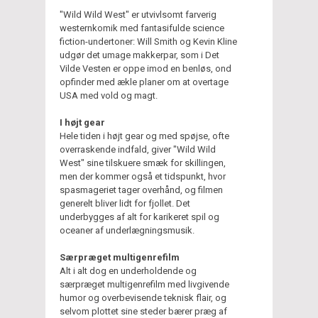
"Wild Wild West" er utvivlsomt farverig
westernkomik med fantasifulde science
fiction-undertoner: Will Smith og Kevin Kline
udgør det umage makkerpar, som i Det
Vilde Vesten er oppe imod en benløs, ond
opfinder med ækle planer om at overtage
USA med vold og magt.
I højt gear
Hele tiden i højt gear og med spøjse, ofte
overraskende indfald, giver "Wild Wild
West" sine tilskuere smæk for skillingen,
men der kommer også et tidspunkt, hvor
spasmageriet tager overhånd, og filmen
generelt bliver lidt for fjollet. Det
underbygges af alt for karikeret spil og
oceaner af underlægningsmusik.
Særpræget multigenrefilm
Alt i alt dog en underholdende og
særpræget multigenrefilm med livgivende
humor og overbevisende teknisk flair, og
selvom plottet sine steder bærer præg af