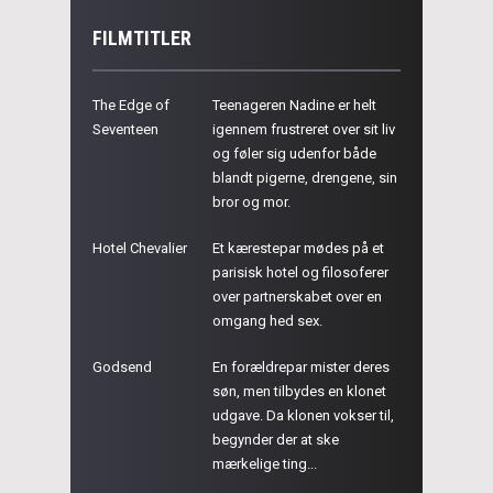
FILMTITLER
The Edge of
Teenageren Nadine er helt
Seventeen
igennem frustreret over sit liv
og føler sig udenfor både
blandt pigerne, drengene, sin
bror og mor.
Hotel Chevalier
Et kærestepar mødes på et
parisisk hotel og filosoferer
over partnerskabet over en
omgang hed sex.
Godsend
En forældrepar mister deres
søn, men tilbydes en klonet
udgave. Da klonen vokser til,
begynder der at ske
mærkelige ting...