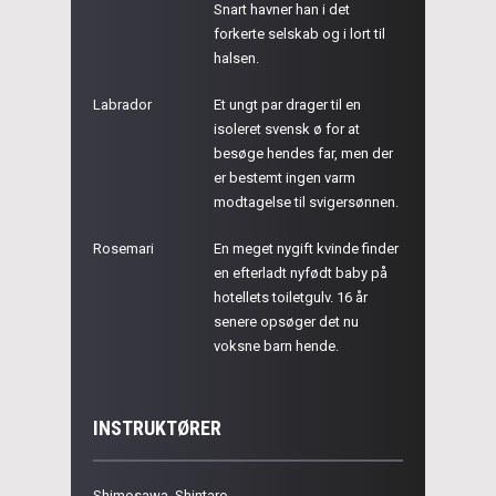
Snart havner han i det
forkerte selskab og i lort til
halsen.
Labrador
Et ungt par drager til en
isoleret svensk ø for at
besøge hendes far, men der
er bestemt ingen varm
modtagelse til svigersønnen.
Rosemari
En meget nygift kvinde finder
en efterladt nyfødt baby på
hotellets toiletgulv. 16 år
senere opsøger det nu
voksne barn hende.
INSTRUKTØRER
Shimosawa, Shintaro