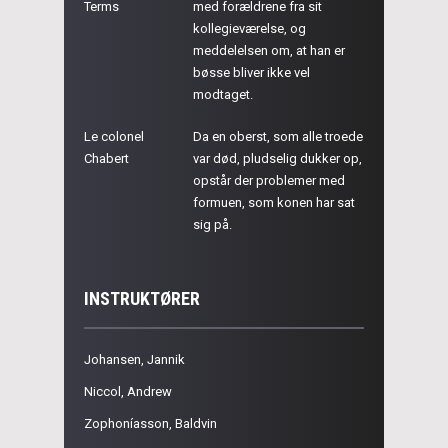
Terms
med forældrene fra sit
kollegieværelse, og
meddelelsen om, at han er
bøsse bliver ikke vel
modtaget.
Le colonel
Da en oberst, som alle troede
Chabert
var død, pludselig dukker op,
opstår der problemer med
formuen, som konen har sat
sig på.
INSTRUKTØRER
Johansen, Jannik
Niccol, Andrew
Zophoníasson, Baldvin