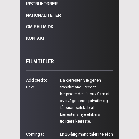
INSTRUKTØRER
NATIONALITETER
OM PHILM.DK
KONTAKT
FILMTITLER
Addicted to
Da kæresten vælger en
Love
franskmand i stedet,
begynder den jaloux Sam at
overvåge deres privatliv og
får snart selskab af
kærestens nye elskers
tidligere kæreste.
Coming to
En 20-årig mand taler i telefon