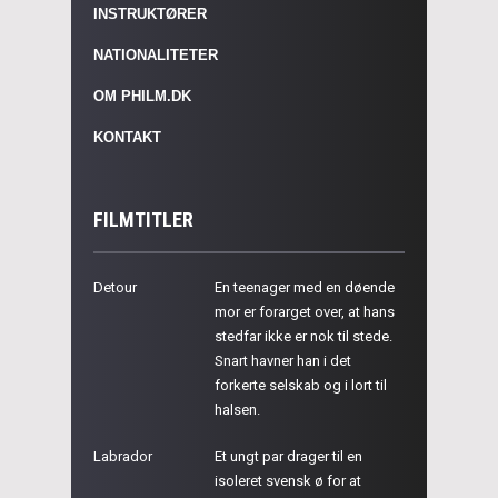
INSTRUKTØRER
NATIONALITETER
OM PHILM.DK
KONTAKT
FILMTITLER
Detour
En teenager med en døende
mor er forarget over, at hans
stedfar ikke er nok til stede.
Snart havner han i det
forkerte selskab og i lort til
halsen.
Labrador
Et ungt par drager til en
isoleret svensk ø for at