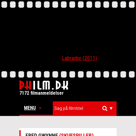
Labrador (2011)
7172 filmanmeldelser
MENU
▼
FRED GWYNNE
(SKUESPILLER)