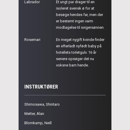
Labrador
Et ungt par drager til en
isoleret svensk ø for at
besøge hendes far, men der
er bestemt ingen varm
modtagelse til svigersønnen.
Rosemari
En meget nygift kvinde finder
en efterladt nyfødt baby på
hotellets toiletgulv. 16 år
senere opsøger det nu
voksne barn hende.
INSTRUKTØRER
Shimosawa, Shintaro
Metter, Alan
Blomkamp, Neill