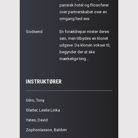
parisisk hotel og filosoferer
over partnerskabet over en
omgang hed sex.
Godsend
En forældrepar mister deres
søn, men tilbydes en klonet
udgave. Da klonen vokser til,
begynder der at ske
mærkelige ting...
INSTRUKTØRER
Gilro, Tony
Glatter, Leslie Linka
Yates, David
Zophoníasson, Baldvin