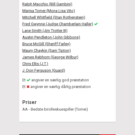
Ralph Macchio (Bill Gambini)
Marisa Tomei (Mona Lisa Vito)
Mitchell Whitfield (Stan Rothenstein)
Fred Gwynne (Judge Chamberlain Haller)
Lane Smith (Jim Trotter III)
Austin Pendleton (John Gibbons)
Bruce McGill (Sheriff Farley)
Maury Chaykin (Sam Tipton)
James Rebhorn (George Wilbur)
Chris Ellis (J.T.)
J. Don Ferguson (Guard)
Et
angiver en særlig god præstation
Et
angiver en særlig dårlig præstation
Priser
AA - Bedste birolleskuespiller (Tomei)