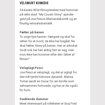
VELSMURT KOMEDIE
24-karats 90’er-filmoplevelse med humoren
på rette sted: "My Cousin Vinny" spinder
guld på Joe Pescis lillemandskomik og en
finurlig retssalsdramatik.
Fætter på banen
To unge fyre havner i fængsel og skal for
retten for et mord, de ikke har begået. Nu
skal fætter Vinny på banen. Han er advokat.
Godt nok har han aldrig ført en sag, men
mon ikke han kommer efter det i løbet af
filmen?
Veloplagt Pesci
Joe Pesci er veloplagt, og det er vigtigt for
den lidt tynde histories dynamik. Marisa
Tomei vandt en Oscar for sin birolle som
selvsammes forlovede, og hun er da også i
fin form.
Funklende dommer
Mest interessant på rollelisten er dog Fred