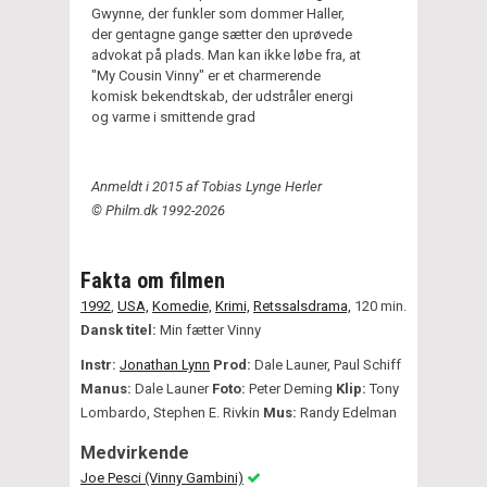
Gwynne, der funkler som dommer Haller,
der gentagne gange sætter den uprøvede
advokat på plads. Man kan ikke løbe fra, at
"My Cousin Vinny" er et charmerende
komisk bekendtskab, der udstråler energi
og varme i smittende grad
Anmeldt i 2015 af Tobias Lynge Herler
© Philm.dk 1992-2026
Fakta om filmen
1992
,
USA,
Komedie,
Krimi,
Retssalsdrama,
120 min.
Dansk titel:
Min fætter Vinny
Instr:
Jonathan Lynn
Prod:
Dale Launer, Paul Schiff
Manus:
Dale Launer
Foto:
Peter Deming
Klip:
Tony
Lombardo, Stephen E. Rivkin
Mus:
Randy Edelman
Medvirkende
Joe Pesci (Vinny Gambini)