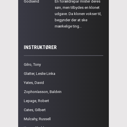
Godsend
En forældrepar mister deres
søn, men tilbydes en klonet
udgave. Da klonen vokser til,
begynder der at ske
mærkelige ting...
INSTRUKTØRER
Gilro, Tony
Glatter, Leslie Linka
Yates, David
Zophoníasson, Baldvin
Lepage, Robert
Cates, Gilbert
Mulcahy, Russell