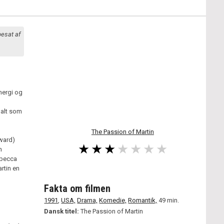
besat af
nergi og
 alt som
The Passion of Martin
ward)
n
ebecca
rtin en
Fakta om filmen
1991
,
USA,
Drama,
Komedie,
Romantik,
49 min.
Dansk titel:
The Passion of Martin