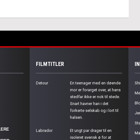
FILMTITLER
I
Detour
En teenager med en døende
Sh
mor er forarget over, at hans
Me
stedfar ikke er nok til stede.
Bl
Snart havner han i det
forkerte selskab og i lort til
Je
halsen.
St
LERE
Labrador
Et ungt par drager til en
Ma
isoleret svensk ø for at