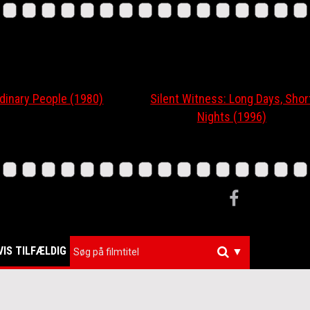
ary People (1980)
Silent Witness: Long Days, Short
Nights (1996)
VIS TILFÆLDIG
▼