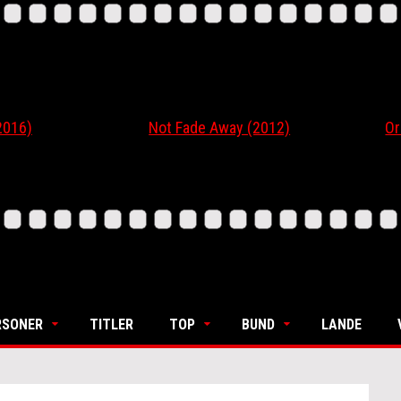
6)
Not Fade Away (2012)
Ordin
RSONER
TITLER
TOP
BUND
LANDE