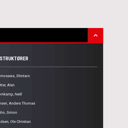
NSTRUKTØRER
imosawa, Shintaro
tter, Alan
omkamp, Neill
nsen, Anders Thomas
aho, Simon
dsen, Ole Christian