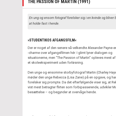
THE PASSION OF MARTIN (1991)
En ung og ensom fotograf forelsker sig i en kvinde og bliver 
at holde fast i hende.
»STUDENTIKOS AFGANGSFILM«
Der er noget af den senere så velkendte Alexander Payne-e
-charme over afgangsfilmen hér: I glimt lyner dialogen og
situationerne, men "The Passion of Martin" opleves mest af
et skoleeksperiment uden forløsning.
Den unge og ensomme storbyfotograf Martin (Charley Hay
møder den unge Rebecca (Lisa Zane) på en opgave, og ha
forelsker sig prompte. Da det efterfølgende viser sig, at R
vist mest betragter flirten som forbipasserende, udvikler Ma
besættelse – og begynder at overvåge hende.