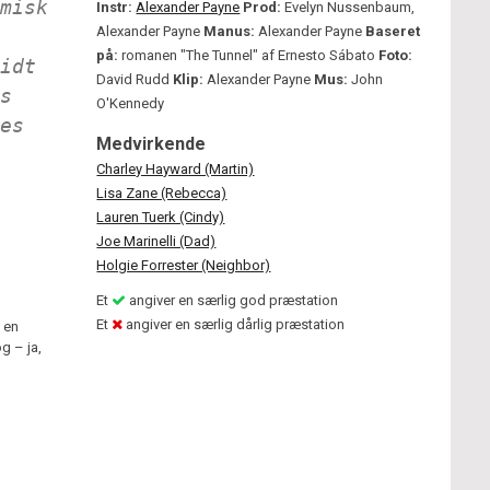
misk
Instr:
Alexander Payne
Prod:
Evelyn Nussenbaum,
Alexander Payne
Manus:
Alexander Payne
Baseret
på:
romanen "The Tunnel" af Ernesto Sábato
Foto:
idt
David Rudd
Klip:
Alexander Payne
Mus:
John
s
O'Kennedy
es
Medvirkende
Charley Hayward (Martin)
Lisa Zane (Rebecca)
Lauren Tuerk (Cindy)
Joe Marinelli (Dad)
Holgie Forrester (Neighbor)
Et
angiver en særlig god præstation
Et
angiver en særlig dårlig præstation
 en
g – ja,