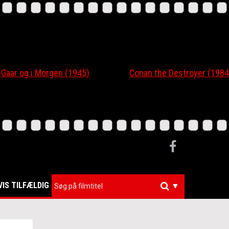
r og i Morgen (1945)
Conan the Destroyer (1984)
VIS TILFÆLDIG
▼