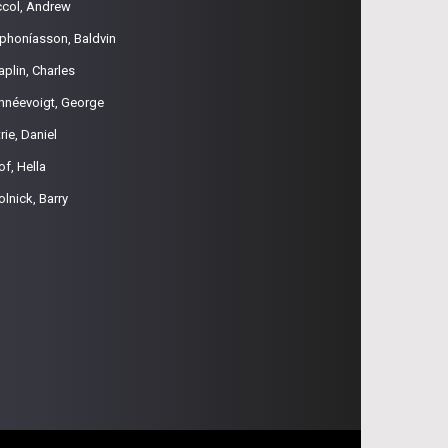
ccol, Andrew
phoníasson, Baldvin
aplin, Charles
hnéevoigt, George
rie, Daniel
of, Hella
olnick, Barry