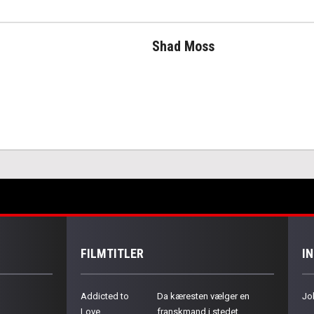
Shad Moss
FILMTITLER
I
Addicted to
Da kæresten vælger en
Jo
Love
franskmand i stedet,