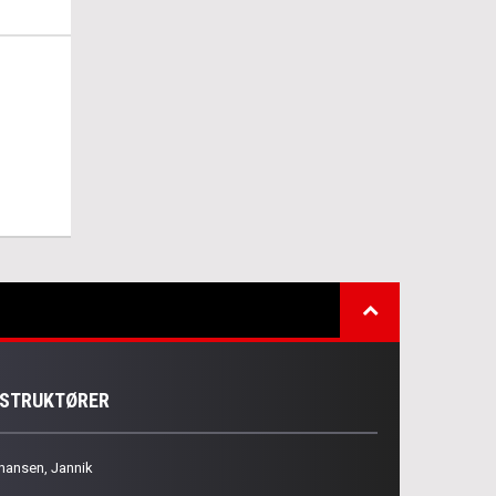
NSTRUKTØRER
hansen, Jannik