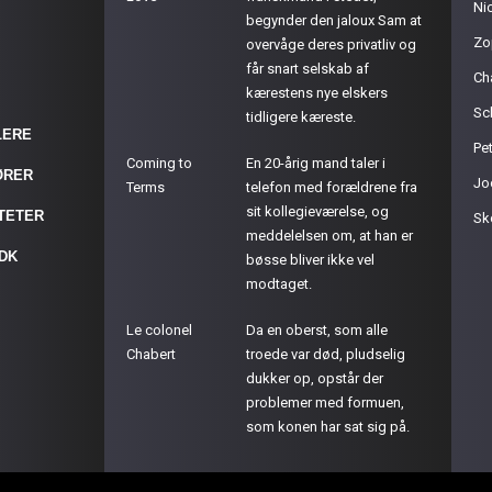
Ni
begynder den jaloux Sam at
Zo
overvåge deres privatliv og
får snart selskab af
Ch
kærestens nye elskers
Sc
tidligere kæreste.
LERE
Pet
Coming to
En 20-årig mand taler i
ØRER
Jo
Terms
telefon med forældrene fra
sit kollegieværelse, og
ITETER
Sk
meddelelsen om, at han er
.DK
bøsse bliver ikke vel
modtaget.
Le colonel
Da en oberst, som alle
Chabert
troede var død, pludselig
dukker op, opstår der
problemer med formuen,
som konen har sat sig på.