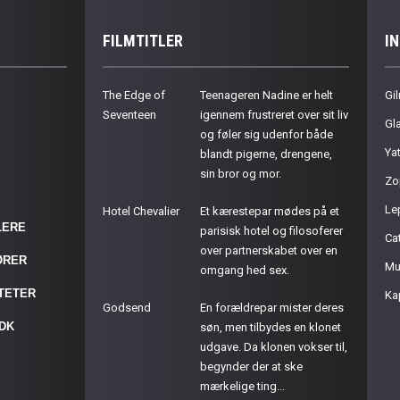
FILMTITLER
I
The Edge of
Teenageren Nadine er helt
Gil
Seventeen
igennem frustreret over sit liv
Gla
og føler sig udenfor både
Ya
blandt pigerne, drengene,
sin bror og mor.
Zo
Le
Hotel Chevalier
Et kærestepar mødes på et
LERE
parisisk hotel og filosoferer
Cat
over partnerskabet over en
ØRER
Mu
omgang hed sex.
ITETER
Ka
Godsend
En forældrepar mister deres
.DK
søn, men tilbydes en klonet
udgave. Da klonen vokser til,
begynder der at ske
mærkelige ting...