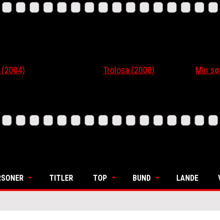
4)
Trolösa (2000)
Min søsters
RSONER
TITLER
TOP
BUND
LANDE