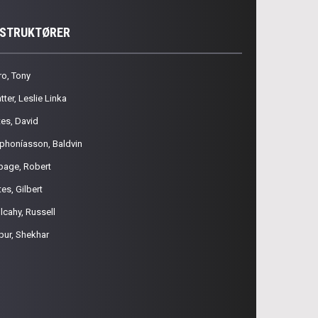
NSTRUKTØRER
ro, Tony
tter, Leslie Linka
tes, David
phoníasson, Baldvin
page, Robert
es, Gilbert
lcahy, Russell
pur, Shekhar