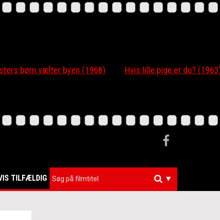
 børn vælter byen (1968)
Hvis lille pige er du? (1963)
VIS TILFÆLDIG
▼