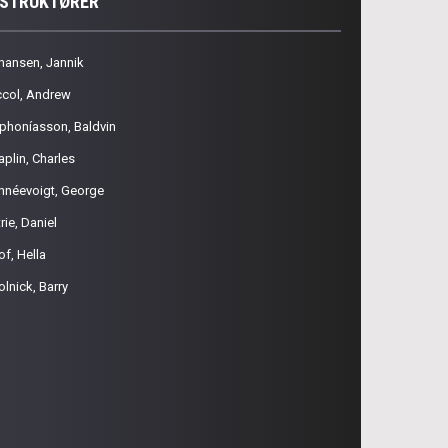
NSTRUKTØRER
hansen, Jannik
ccol, Andrew
phoníasson, Baldvin
aplin, Charles
hnéevoigt, George
rie, Daniel
of, Hella
olnick, Barry