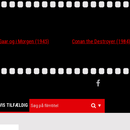
 og i Morgen (1945)
Conan the Destroyer (1984)
VIS TILFÆLDIG
▼