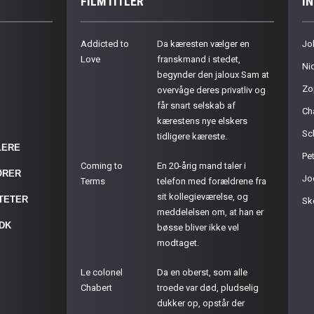
FILMTITLER
I
Addicted to
Da kæresten vælger en
Jo
Love
franskmand i stedet,
Ni
begynder den jaloux Sam at
Zo
overvåge deres privatliv og
får snart selskab af
Ch
kærestens nye elskers
Sc
tidligere kæreste.
LERE
Pet
Coming to
En 20-årig mand taler i
ØRER
Jo
Terms
telefon med forældrene fra
sit kollegieværelse, og
ITETER
Sk
meddelelsen om, at han er
.DK
bøsse bliver ikke vel
modtaget.
Le colonel
Da en oberst, som alle
Chabert
troede var død, pludselig
dukker op, opstår der