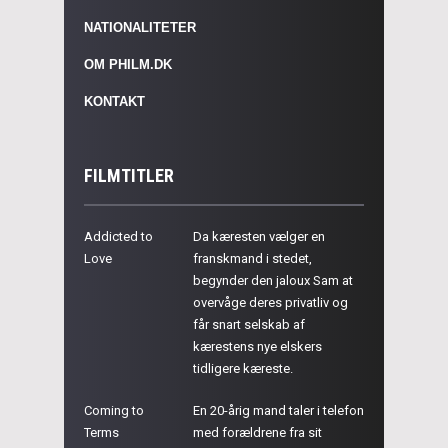
NATIONALITETER
OM PHILM.DK
KONTAKT
FILMTITLER
Addicted to
Da kæresten vælger en
Love
franskmand i stedet,
begynder den jaloux Sam at
overvåge deres privatliv og
får snart selskab af
kærestens nye elskers
tidligere kæreste.
Coming to
En 20-årig mand taler i telefon
Terms
med forældrene fra sit