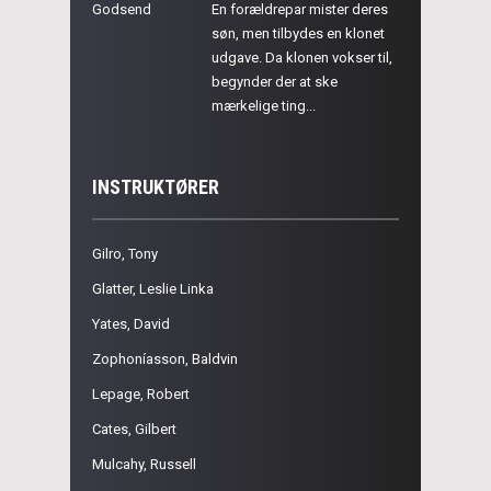
Godsend
En forældrepar mister deres
søn, men tilbydes en klonet
udgave. Da klonen vokser til,
begynder der at ske
mærkelige ting...
INSTRUKTØRER
Gilro, Tony
Glatter, Leslie Linka
Yates, David
Zophoníasson, Baldvin
Lepage, Robert
Cates, Gilbert
Mulcahy, Russell