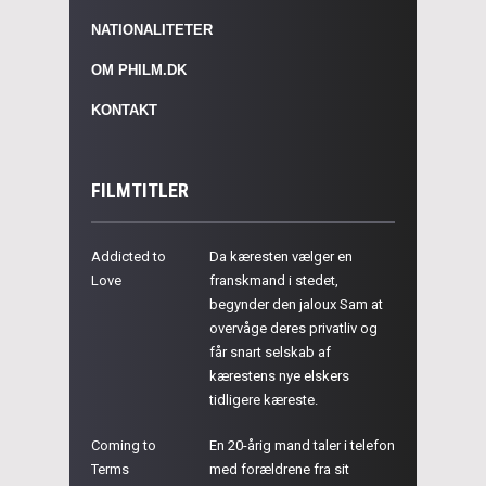
NATIONALITETER
OM PHILM.DK
KONTAKT
FILMTITLER
Addicted to
Da kæresten vælger en
Love
franskmand i stedet,
begynder den jaloux Sam at
overvåge deres privatliv og
får snart selskab af
kærestens nye elskers
tidligere kæreste.
Coming to
En 20-årig mand taler i telefon
Terms
med forældrene fra sit