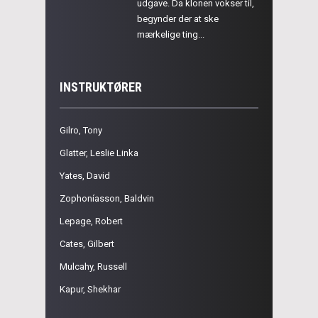
udgave. Da klonen vokser til,
begynder der at ske
mærkelige ting...
INSTRUKTØRER
Gilro, Tony
Glatter, Leslie Linka
Yates, David
Zophoníasson, Baldvin
Lepage, Robert
Cates, Gilbert
Mulcahy, Russell
Kapur, Shekhar