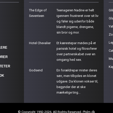
The Edge of
Teenageren Nadine er helt
Gil
Seventeen
igennem frustreret over sit liv
Gla
og føler sig udenfor både
Ya
blandt pigerne, drengene,
sin bror og mor.
Zo
Le
Hotel Chevalier
Et kærestepar mødes på et
LERE
parisisk hotel og filosoferer
Cat
over partnerskabet over en
ØRER
Mu
omgang hed sex.
ITETER
Ka
Godsend
En forældrepar mister deres
.DK
søn, men tilbydes en klonet
udgave. Da klonen vokser til,
begynder der at ske
mærkelige ting...
© Copyright 1992-2026. All Rights Reserved. Philm.dk