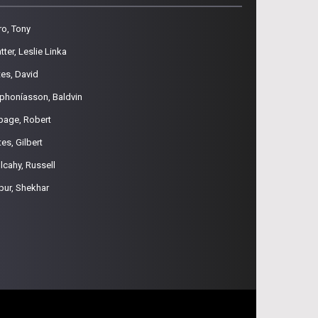
ro, Tony
tter, Leslie Linka
tes, David
phoníasson, Baldvin
page, Robert
es, Gilbert
lcahy, Russell
pur, Shekhar