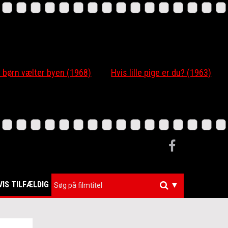
 børn vælter byen (1968)
Hvis lille pige er du? (1963)
VIS TILFÆLDIG
▼