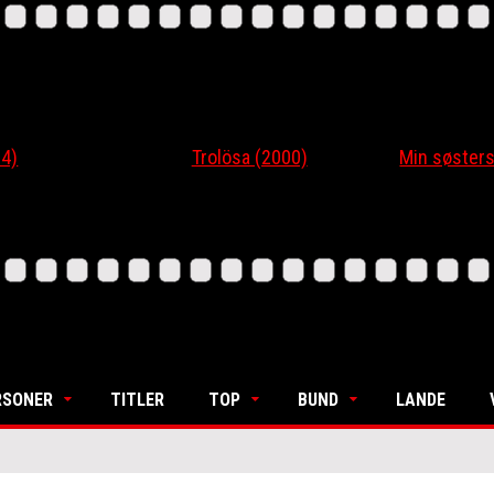
4)
Trolösa (2000)
Min søsters
RSONER
TITLER
TOP
BUND
LANDE