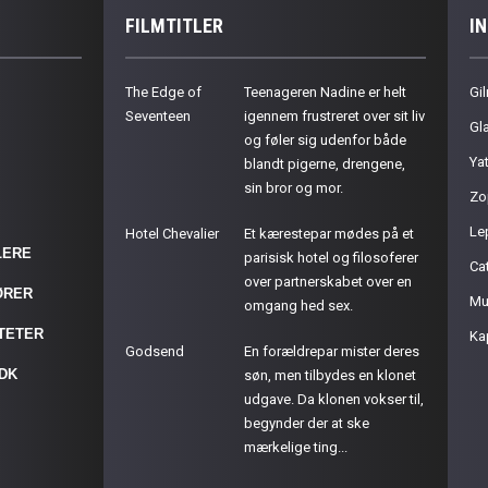
FILMTITLER
I
The Edge of
Teenageren Nadine er helt
Gil
Seventeen
igennem frustreret over sit liv
Gla
og føler sig udenfor både
Ya
blandt pigerne, drengene,
sin bror og mor.
Zo
Le
Hotel Chevalier
Et kærestepar mødes på et
LERE
parisisk hotel og filosoferer
Cat
over partnerskabet over en
ØRER
Mu
omgang hed sex.
ITETER
Ka
Godsend
En forældrepar mister deres
.DK
søn, men tilbydes en klonet
udgave. Da klonen vokser til,
begynder der at ske
mærkelige ting...