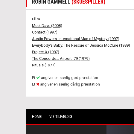
ROBIN GAMMELL
(SKUESPILLER)
Film
Meet Dave (2008)
Contact (1997)
Austin Powers: International Man of Mystery (1997)
Everybody's Baby: The Rescue of Jessica McClure (1989)
Project X (1987)
The Concorde... Airport '79 (1979)
Rituals (1977)
Et
angiver en særlig god præstation
Et
angiver en særlig dårlig præstation
HOME
VIS TILFÆLDIG