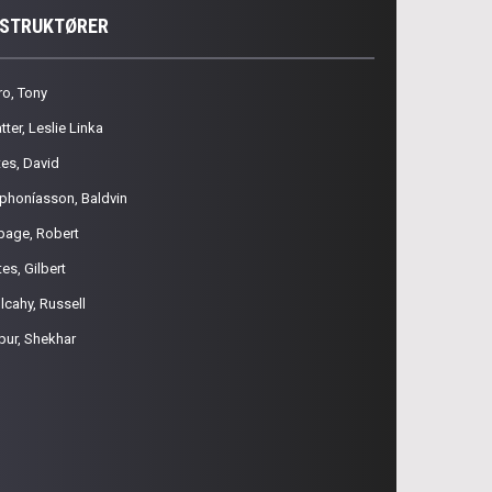
NSTRUKTØRER
ro, Tony
tter, Leslie Linka
tes, David
phoníasson, Baldvin
page, Robert
es, Gilbert
lcahy, Russell
pur, Shekhar