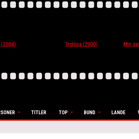
04)
Trolösa (2000)
Min søsters
RSONER
TITLER
TOP
BUND
LANDE