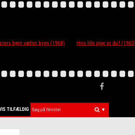
 børn vælter byen (1968)
Hvis lille pige er du? (1963)
VIS TILFÆLDIG
▼