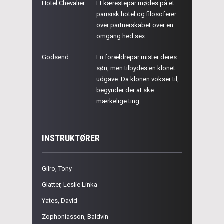
Hotel Chevalier
Et kærestepar mødes på et
parisisk hotel og filosoferer
over partnerskabet over en
omgang hed sex.
Godsend
En forældrepar mister deres
søn, men tilbydes en klonet
udgave. Da klonen vokser til,
begynder der at ske
mærkelige ting...
INSTRUKTØRER
Gilro, Tony
Glatter, Leslie Linka
Yates, David
Zophoníasson, Baldvin