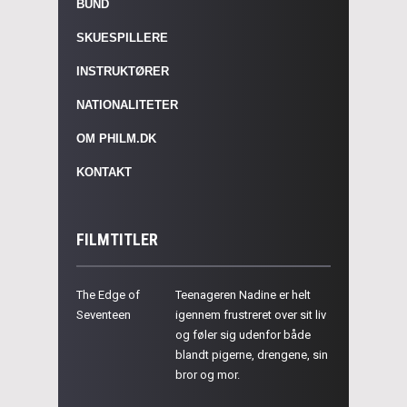
BUND
SKUESPILLERE
INSTRUKTØRER
NATIONALITETER
OM PHILM.DK
KONTAKT
FILMTITLER
The Edge of
Teenageren Nadine er helt
Seventeen
igennem frustreret over sit liv
og føler sig udenfor både
blandt pigerne, drengene, sin
bror og mor.