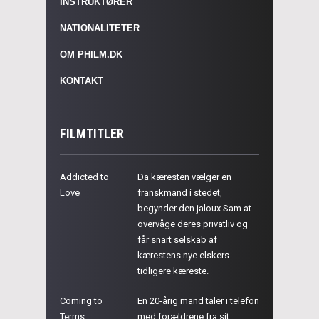
INSTRUKTØRER
NATIONALITETER
OM PHILM.DK
KONTAKT
FILMTITLER
Addicted to
Da kæresten vælger en
Love
franskmand i stedet,
begynder den jaloux Sam at
overvåge deres privatliv og
får snart selskab af
kærestens nye elskers
tidligere kæreste.
Coming to
En 20-årig mand taler i telefon
Terms
med forældrene fra sit