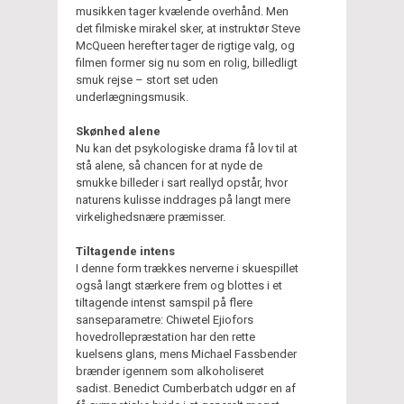
musikken tager kvælende overhånd. Men
det filmiske mirakel sker, at instruktør Steve
McQueen herefter tager de rigtige valg, og
filmen former sig nu som en rolig, billedligt
smuk rejse – stort set uden
underlægningsmusik.
Skønhed alene
Nu kan det psykologiske drama få lov til at
stå alene, så chancen for at nyde de
smukke billeder i sart reallyd opstår, hvor
naturens kulisse inddrages på langt mere
virkelighedsnære præmisser.
Tiltagende intens
I denne form trækkes nerverne i skuespillet
også langt stærkere frem og blottes i et
tiltagende intenst samspil på flere
sanseparametre: Chiwetel Ejiofors
hovedrollepræstation har den rette
kuelsens glans, mens Michael Fassbender
brænder igennem som alkoholiseret
sadist. Benedict Cumberbatch udgør en af