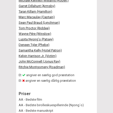
Michael Kenneth Williams (Robert)
Garret Dillahunt (Armsby)
Taran Killam (Hamilton)
Marc Macaulay (Captain)
Sean Paul Braud (Lynchman)
Tom Proctor (Biddee)
Wayne Pére (Winslow)
Lupita Nyong'o (Patsey)
Deneen Tyler (Phebe)
Samantha Kelly (Hotel Patron)
Kelvin Harrison Jr. (Victim)
John McConnell (Jonus Ray)
Ritchie Montgomery (Roadman)
Et
angiver en særlig god præstation
Et
angiver en særlig dårlig præstation
Priser
AA - Bedste film
AA - Bedste birolleskuespillerinde (Nyong´o)
AA - Bedste manuskript