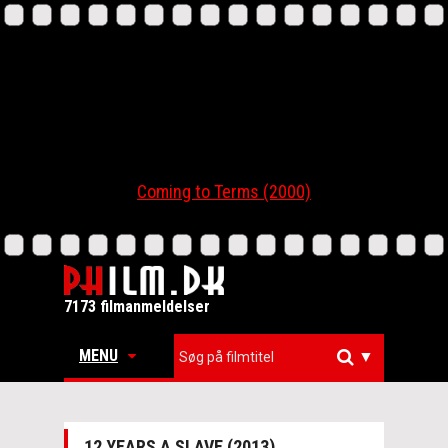
Coming to Terms (2000)
7173 filmanmeldelser
MENU
▼
12 YEARS A SLAVE (2013)