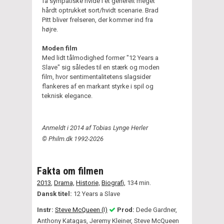
få sympatiske hvide i et generelt meget
hårdt optrukket sort/hvidt scenarie. Brad
Pitt bliver frelseren, der kommer ind fra
højre.
Moden film
Med lidt tålmodighed former "12 Years a
Slave" sig således til en stærk og moden
film, hvor sentimentalitetens slagsider
flankeres af en markant styrke i spil og
teknisk elegance.
Anmeldt i 2014 af Tobias Lynge Herler
© Philm.dk 1992-2026
Fakta om filmen
2013
,
Drama,
Historie,
Biografi,
134 min.
Dansk titel:
12 Years a Slave
Instr:
Steve McQueen (I)
Prod:
Dede Gardner,
Anthony Katagas, Jeremy Kleiner, Steve McQueen