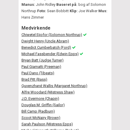
Manus:
John Ridley
Baseret på:
bog af Solomon
Northrup
Foto:
Sean Bobbitt
Klip:
Joe Walker
Mus:
Hans Zimmer
Medvirkende
Chiwetel Ejiofor (Solomon Northrup)
Dwight Henry (Uncle Abram)
Benedict Cumberbatch (Ford)
Michael Fassbender (Edwin Epps)
Bryan Batt (Judge Turner)
Paul Giamatti (Freeman)
Paul Dano (Tibeats)
Brad Pitt (Bass)
Quvenzhané Wallis (Margaret Northrup)
Alfre Woodard (Mistress Shaw)
J.D. Evermore (Chapin)
Douglas M. Griffin (Sailor)
Bill Camp (Radburn)
Scoot McNairy (Brown)
Sarah Paulson (Mistress Epps)