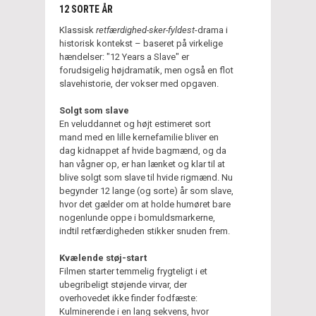
12 SORTE ÅR
Klassisk
retfærdighed-sker-fyldest
-drama i
historisk kontekst – baseret på virkelige
hændelser: "12 Years a Slave" er
forudsigelig højdramatik, men også en flot
slavehistorie, der vokser med opgaven.
Solgt som slave
En veluddannet og højt estimeret sort
mand med en lille kernefamilie bliver en
dag kidnappet af hvide bagmænd, og da
han vågner op, er han lænket og klar til at
blive solgt som slave til hvide rigmænd. Nu
begynder 12 lange (og sorte) år som slave,
hvor det gælder om at holde humøret bare
nogenlunde oppe i bomuldsmarkerne,
indtil retfærdigheden stikker snuden frem.
Kvælende støj-start
Filmen starter temmelig frygteligt i et
ubegribeligt støjende virvar, der
overhovedet ikke finder fodfæste:
Kulminerende i en lang sekvens, hvor