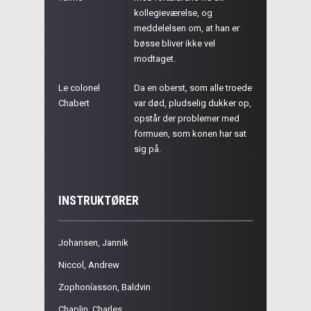
kollegieværelse, og
meddelelsen om, at han er
bøsse bliver ikke vel
modtaget.
Le colonel
Da en oberst, som alle troede
Chabert
var død, pludselig dukker op,
opstår der problemer med
formuen, som konen har sat
sig på.
INSTRUKTØRER
Johansen, Jannik
Niccol, Andrew
Zophoníasson, Baldvin
Chaplin, Charles