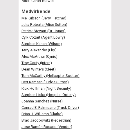
Mus:
Carter Burwell
Medvirkende
Mel Gibson (Jerry Fletcher)
Julia Roberts (Alice Sutton)
Patrick Stewart (Dr. Jonas)
Cylk Cozart (Agent Lowry)
Stephen Kahan (Wilson)
Terry Alexander (Flip)
Alex McArthur (Cynic)
Troy Garity (Intern)
Dean Winters (Cleet)
Tom McCarthy (Helicopter Spotter)
Bert Remsen (Judge Sutton)
Rick Hoffman (Night Security)
Stephen Liska (Hospital Orderly)
Joanna Sanchez (Nurse)
Conrad E. Palmisano (Truck Driver)
Brian J. Williams (Clarke)
Brad Jacobowitz (Pedestrian)
José Ramón Rosario (Vendor)