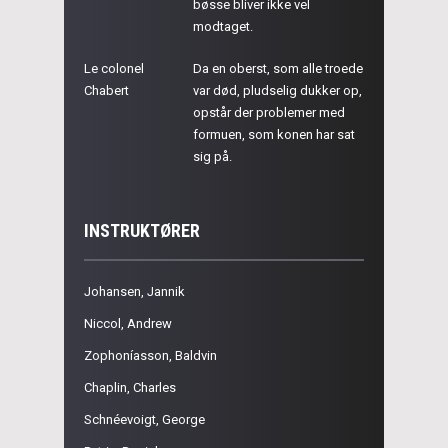
bøsse bliver ikke vel
modtaget.
Le colonel
Da en oberst, som alle troede
Chabert
var død, pludselig dukker op,
opstår der problemer med
formuen, som konen har sat
sig på.
INSTRUKTØRER
Johansen, Jannik
Niccol, Andrew
Zophoníasson, Baldvin
Chaplin, Charles
Schnéevoigt, George