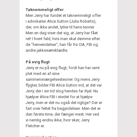
Taknemmeligt offer
Men Jerry har fundet et taknemmeligt offer
i advokaten Alice Sutton (Julia Roberts),
der, om ikke andet, lytter til hans teorier.
Men en dag viser det sig, at Jerry har fået
ret! I hvert fald, hvis man skal dømme efter
de "henvendelser", han får fra CIA, FBI og
andre jakkesætsklædte.
På evig flugt
Jerry er nu på evig flugt, fordi han har ramt
plet med en af sine
sammensværgelsesteorier. Og mens Jerry
flygter, bilder FBI Alice Sutton ind, at det var
Jerry,
der i sin tid slog hendes far ihjel. Nu
hjælper Alice FBI i stedet for at hjælpe
Jerry, men er det nu også det rigtige? Der er
fart over feltet fra begyndelsen. Men det er
den første time, der fænger mest. Her ved
vi nemlig endnu ikke,
hvor
skør, Jerry
Fletcher er.