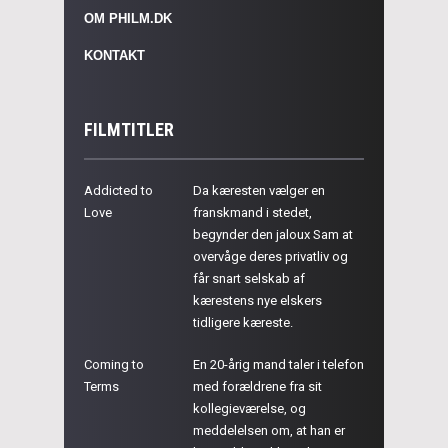
OM PHILM.DK
KONTAKT
FILMTITLER
Addicted to
Da kæresten vælger en
Love
franskmand i stedet,
begynder den jaloux Sam at
overvåge deres privatliv og
får snart selskab af
kærestens nye elskers
tidligere kæreste.
Coming to
En 20-årig mand taler i telefon
Terms
med forældrene fra sit
kollegieværelse, og
meddelelsen om, at han er