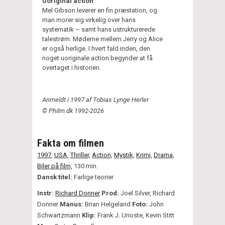
Uoriginal action
Mel Gibson leverer en fin præstation, og
man morer sig virkelig over hans
systematik – samt hans ustrukturerede
talestrøm. Møderne mellem Jerry og Alice
er også herlige. I hvert fald inden, den
noget uoriginale action begynder at få
overtaget i historien.
Anmeldt i 1997 af Tobias Lynge Herler
© Philm.dk 1992-2026
Fakta om filmen
1997
,
USA,
Thriller,
Action,
Mystik,
Krimi,
Drama,
Biler på film,
130 min.
Dansk titel:
Farlige teorier
Instr:
Richard Donner
Prod:
Joel Silver, Richard
Donner
Manus:
Brian Helgeland
Foto:
John
Schwartzmann
Klip:
Frank J. Urioste, Kevin Stitt