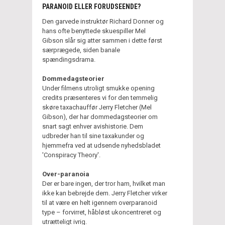
PARANOID ELLER FORUDSEENDE?
Den garvede instruktør Richard Donner og
hans ofte benyttede skuespiller Mel
Gibson slår sig atter sammen i dette først
særprægede, siden banale
spændingsdrama.
Dommedagsteorier
Under filmens utroligt smukke opening
credits præsenteres vi for den temmelig
skøre taxachauffør Jerry Fletcher (Mel
Gibson), der har dommedagsteorier om
snart sagt enhver avishistorie. Dem
udbreder han til sine taxakunder og
hjemmefra ved at udsende nyhedsbladet
'Conspiracy Theory'.
Over-paranoia
Der er bare ingen, der tror ham, hvilket man
ikke kan bebrejde dem. Jerry Fletcher virker
til at være en helt igennem overparanoid
type – forvirret, håbløst ukoncentreret og
utrætteligt ivrig.