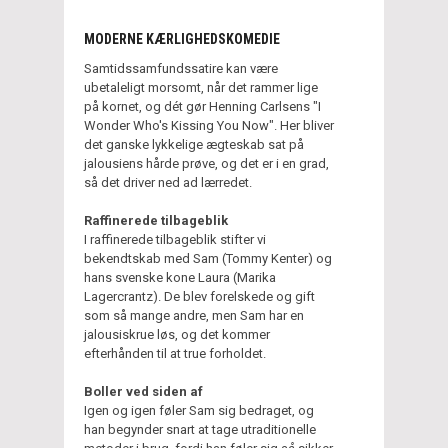
MODERNE KÆRLIGHEDSKOMEDIE
Samtidssamfundssatire kan være
ubetaleligt morsomt, når det rammer lige
på kornet, og dét gør Henning Carlsens "I
Wonder Who's Kissing You Now". Her bliver
det ganske lykkelige ægteskab sat på
jalousiens hårde prøve, og det er i en grad,
så det driver ned ad lærredet.
Raffinerede tilbageblik
I raffinerede tilbageblik stifter vi
bekendtskab med Sam (Tommy Kenter) og
hans svenske kone Laura (Marika
Lagercrantz). De blev forelskede og gift
som så mange andre, men Sam har en
jalousiskrue løs, og det kommer
efterhånden til at true forholdet.
Boller ved siden af
Igen og igen føler Sam sig bedraget, og
han begynder snart at tage utraditionelle