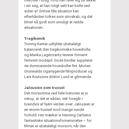
metoder i brug, fordi han føler sig
så
sikker
i sin sag, at han roligt selv kan bolle ved
siden af. Enhver lille situation kan
efterhånden tolkes som utroskab, og det
bliver så godt som umuligt at redde
situationen.
Tragikomik
Tommy Kenter udfylder ubetaleligt
balanceret den tragikomiske hovedrolle,
og Marika Lagercrantz leverer fornemt
feminint modspil. Gode biroller supplerer
de dominerende hovedroller fint. Morten
Grunwalds cigarrygende filmproducer og
Lars Knutzons doktor Lund er glimrende.
Jalousien som trussel
Det morsomme ved hele historien er jo
netop, at det er sådan, det foregår i
tusindvis af hjem verden over: Jalousien er
en enorm trussel mod mange sunde
forhold. Her mærker vi Henning Carlsens
fantastiske situationsfornemmelse – for
filmen er ubetaleligt morsom, når den