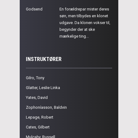
Godsend
En forældrepar mister deres
søn, men tilbydes en klonet
udgave. Da klonen vokser til,
begynder der at ske
mærkelige ting...
INSTRUKTØRER
Gilro, Tony
Glatter, Leslie Linka
Yates, David
Zophoníasson, Baldvin
Lepage, Robert
Cates, Gilbert
Mulcahy, Russell