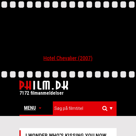
Hotel Chevalier (2007)
7172 filmanmeldelser
MENU
▼
I WONDER WHO'S KISSING YOU NOW