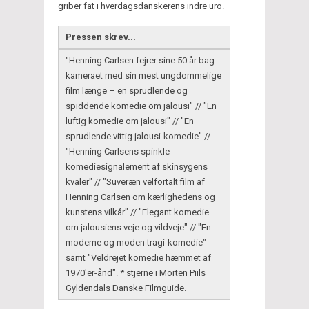
griber fat i hverdagsdanskerens indre uro.
Pressen skrev...
"Henning Carlsen fejrer sine 50 år bag
kameraet med sin mest ungdommelige
film længe – en sprudlende og
spiddende komedie om jalousi" // "En
luftig komedie om jalousi" // "En
sprudlende vittig jalousi-komedie" //
"Henning Carlsens spinkle
komediesignalement af skinsygens
kvaler" // "Suveræn velfortalt film af
Henning Carlsen om kærlighedens og
kunstens vilkår" // "Elegant komedie
om jalousiens veje og vildveje" // "En
moderne og moden tragi-komedie"
samt "Veldrejet komedie hæmmet af
1970'er-ånd". * stjerne i Morten Piils
Gyldendals Danske Filmguide.