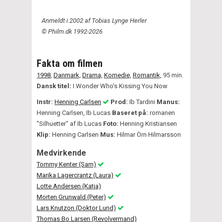
Anmeldt i 2002 af Tobias Lynge Herler
© Philm.dk 1992-2026
Fakta om filmen
1998
,
Danmark,
Drama,
Komedie,
Romantik,
95 min.
Dansk titel:
I Wonder Who's Kissing You Now
Instr:
Henning Carlsen
Prod:
Ib Tardini
Manus:
Henning Carlsen, Ib Lucas
Baseret på:
romanen
"Silhuetter" af Ib Lucas
Foto:
Henning Kristiansen
Klip:
Henning Carlsen
Mus:
Hilmar Örn Hilmarsson
Medvirkende
Tommy Kenter (Sam)
Marika Lagercrantz (Laura)
Lotte Andersen (Katja)
Morten Grunwald (Peter)
Lars Knutzon (Doktor Lund)
Thomas Bo Larsen (Revolvermand)