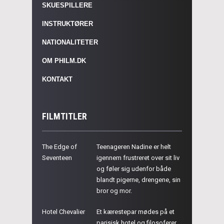
SKUESPILLERE
INSTRUKTØRER
NATIONALITETER
OM PHILM.DK
KONTAKT
FILMTITLER
The Edge of
Teenageren Nadine er helt
Seventeen
igennem frustreret over sit liv
og føler sig udenfor både
blandt pigerne, drengene, sin
bror og mor.
Hotel Chevalier
Et kærestepar mødes på et
parisisk hotel og filosoferer