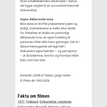
fikse fortælletekniske virkemidler. I denne
stil ligger nøglen til en succesfuld historisk
dokumentar.
Ingen dikterende tone
Ikke alene er stoffet præsenteret pænt og
lødigt, instruktørerne er heller ikke faldet
for fristelsen at skabe en personligt
dikterende tone, en egen holdning til
personen Hitler eller hans gerninger. Det er i
denne fremragende stil lagt helt i
tilskuerens egne hænder – og perception
– at (be)dømme, hvorfor og hvordan Hitler
blev, som han blev.
Anmeldt i 2008 af Tobias Lynge Herler
© Philm.dk 1992-2026
Fakta om filmen
1977
,
Tyskland,
Dokumentar: nazismen,
Dokumentar,
Biografi,
Historie,
150 min.