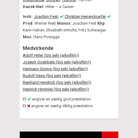
Dansk titel:
Hitler – a Career
Instr:
Joachim Fest,
Christian Herrendoerfer
Prod:
Werner Rieb
Manus:
Joachim Fest
Klip:
Karin Haban, Elisabeth Imholte, Fritz Schwaiger
Mus:
Hans Posegga
Medvirkende
Adolf Hitler (Sig selv (arkivfilm))
Joseph Goebbels (Sig selv (arkivfilm))
Hermann Göring (Sig selv (arkivfilm))
Rudolf Hess (Sig selv (arkivfilm))
Reinhard Heydrich (Sig selv (arkivfilm))
Heinrich Himmler (Sig selv (arkivfilm))
Et
angiver en særlig god præstation
Et
angiver en særlig dårlig præstation