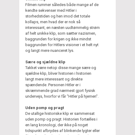
Filmen rummer således både mange af de
kendte sekvenser med Hitler i
storhedstiden og hen imod det totale
kollaps, men hvad der er nok så
interessant, en næsten uudtømmelig strøm
af helt unikke klip, som sætter nazismen,
baggrunden for krigen og ikke mindst
baggrunden for Hitlers visioner i et helt nyt
og langt mere nuanceret lys.
Sære og sjældne klip
Takket være netop disse mange sære og
sjældne klip, bliver historien i historien
langt mere interessant og direkte
spændende. Personen Hitler er i
skræmmende grad nærmest gjort fysisk
undervejs, hvorfor vi får "Hitler på hjernen".
Uden pomp og pragt
De utallige historiske klip er sammensat
uden pomp og pragt. Historien fortælles i
en lang kronologi, der ikke på noget
tidspunkt afbrydes af blinkende lygter eller