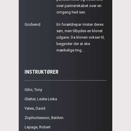
over partnerskabet over en
omgang hed sex.
Godsend
En forældrepar mister deres
søn, men tilbydes en klonet
udgave. Da klonen vokser til,
begynder der at ske
mærkelige ting...
INSTRUKTØRER
Gilro, Tony
Glatter, Leslie Linka
Yates, David
Zophoníasson, Baldvin
Lepage, Robert