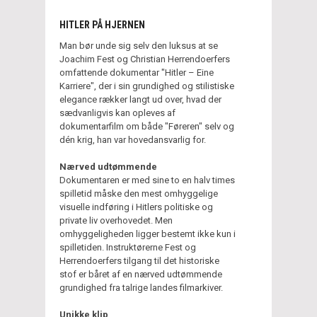
HITLER PÅ HJERNEN
Man bør unde sig selv den luksus at se
Joachim Fest og Christian Herrendoerfers
omfattende dokumentar "Hitler – Eine
Karriere", der i sin grundighed og stilistiske
elegance rækker langt ud over, hvad der
sædvanligvis kan opleves af
dokumentarfilm om både "Føreren" selv og
dén krig, han var hovedansvarlig for.
Nærved udtømmende
Dokumentaren er med sine to en halv times
spilletid måske den mest omhyggelige
visuelle indføring i Hitlers politiske og
private liv overhovedet. Men
omhyggeligheden ligger bestemt ikke kun i
spilletiden. Instruktørerne Fest og
Herrendoerfers tilgang til det historiske
stof er båret af en nærved udtømmende
grundighed fra talrige landes filmarkiver.
Unikke klip