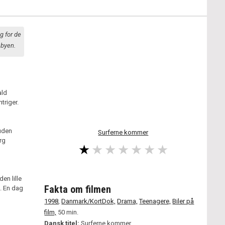
g for de
 byen.
ald
triger.
 uden
Surferne kommer
rg
en lille
Fakta om filmen
. En dag
1998
,
Danmark/KortDok,
Drama,
Teenagere,
Biler på
film,
50 min.
Dansk titel:
Surferne kommer