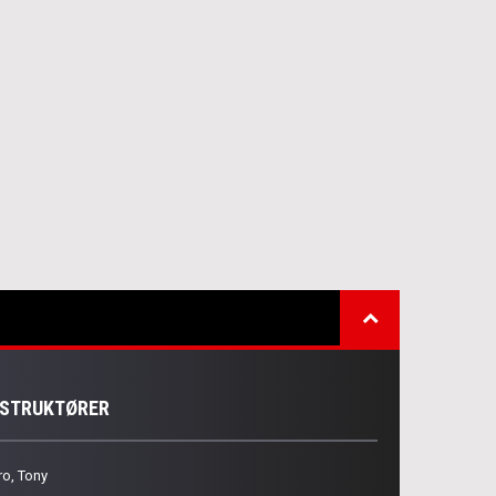
NSTRUKTØRER
ro, Tony