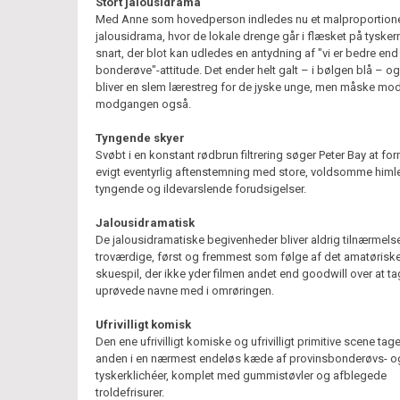
Stort jalousidrama
Med Anne som hovedperson indledes nu et malproportion
jalousidrama, hvor de lokale drenge går i flæsket på tysker
snart, der blot kan udledes en antydning af "vi er bedre end 
bonderøve"-attitude. Det ender helt galt – i bølgen blå – og
bliver en slem lærestreg for de jyske unge, men måske mo
modgangen også.
Tyngende skyer
Svøbt i en konstant rødbrun filtrering søger Peter Bay at fo
evigt eventyrlig aftenstemning med store, voldsomme him
tyngende og ildevarslende forudsigelser.
Jalousidramatisk
De jalousidramatiske begivenheder bliver aldrig tilnærmels
troværdige, først og fremmest som følge af det amatørisk
skuespil, der ikke yder filmen andet end goodwill over at t
uprøvede navne med i omrøringen.
Ufrivilligt komisk
Den ene ufrivilligt komiske og ufrivilligt primitive scene tag
anden i en nærmest endeløs kæde af provinsbonderøvs- o
tyskerklichéer, komplet med gummistøvler og afblegede
troldefrisurer.