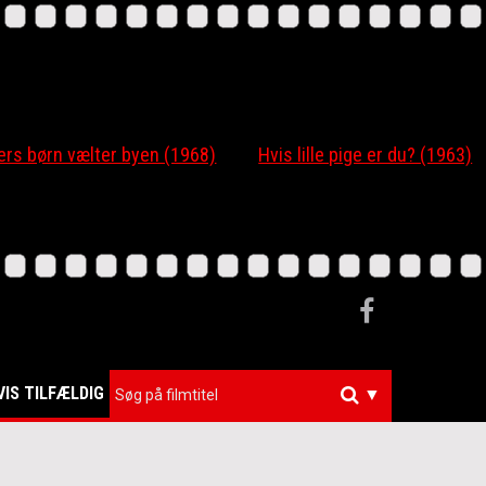
 børn vælter byen (1968)
Hvis lille pige er du? (1963)
VIS TILFÆLDIG
▼