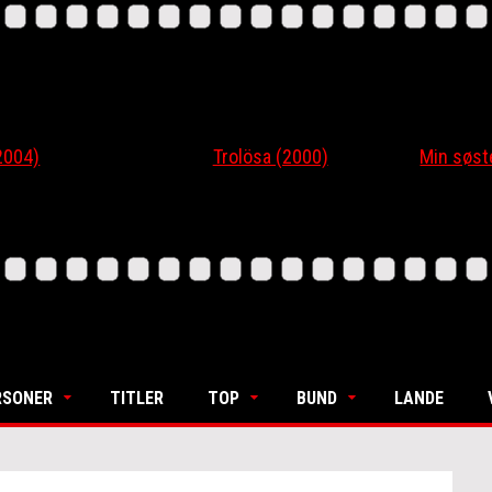
4)
Trolösa (2000)
Min søsters
RSONER
TITLER
TOP
BUND
LANDE