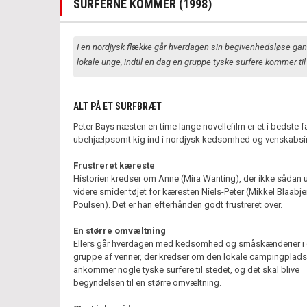
SURFERNE KOMMER (1998)
I en nordjysk flække går hverdagen sin begivenhedsløse gan
lokale unge, indtil en dag en gruppe tyske surfere kommer til
ALT PÅ ET SURFBRÆT
Peter Bays næsten en time lange novellefilm er et i bedste f
ubehjælpsomt kig ind i nordjysk kedsomhed og venskabsin
Frustreret kæreste
Historien kredser om Anne (Mira Wanting), der ikke sådan
videre smider tøjet for kæresten Niels-Peter (Mikkel Blaabje
Poulsen). Det er han efterhånden godt frustreret over.
En større omvæltning
Ellers går hverdagen med kedsomhed og småskænderier i d
gruppe af venner, der kredser om den lokale campingplads
ankommer nogle tyske surfere til stedet, og det skal blive
begyndelsen til en større omvæltning.