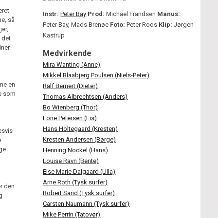
eret
Instr:
Peter Bay
Prod:
Michael Frandsen
Manus:
ne, så
Peter Bay, Mads Brenøe
Foto:
Peter Roos
Klip:
Jørgen
jer,
Kastrup
 det
dner
Medvirkende
Mira Wanting (Anne)
Mikkel Blaabjerg Poulsen (Niels-Peter)
rme en
Ralf Bernert (Dieter)
le som
Thomas Albrechtsen (Anders)
Bo Wienberg (Thor)
Lone Petersen (Lis)
Hans Holtegaard (Kresten)
esvis
Kresten Andersen (Børge)
e
age
Henning Nockel (Hans)
Louise Ravn (Bente)
Else Marie Dalgaard (Ulla)
Arne Roth (Tysk surfer)
er den
Robert Sand (Tysk surfer)
g
Carsten Naumann (Tysk surfer)
Mike Perrin (Tatovør)