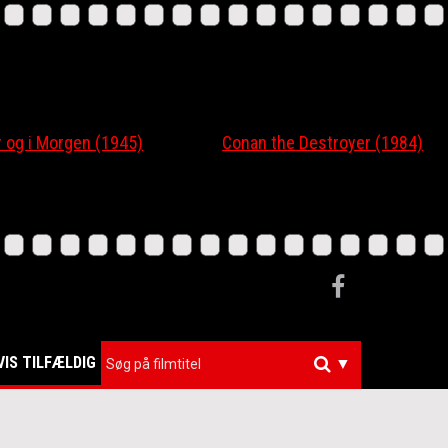
 og i Morgen (1945)
Conan the Destroyer (1984)
VIS TILFÆLDIG
▼