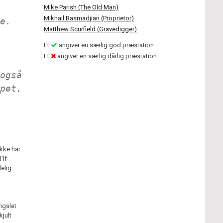
Mike Parish (The Old Man)
Mikhail Basmadjian (Proprietor)
e.
Matthew Scurfield (Gravedigger)
Et
angiver en særlig god præstation
Et
angiver en særlig dårlig præstation
også
pet.
kke har
'If-
delig
ngslet
kjult