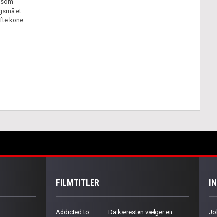
n som
rgsmålet
ifte kone
FILMTITLER
I
Addicted to
Da kæresten vælger en
Jo