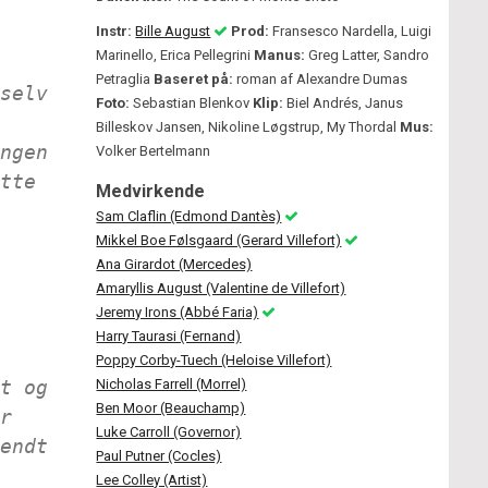
Instr:
Bille August
Prod:
Fransesco Nardella, Luigi
Marinello, Erica Pellegrini
Manus:
Greg Latter, Sandro
Petraglia
Baseret på:
roman af Alexandre Dumas
selv
Foto:
Sebastian Blenkov
Klip:
Biel Andrés, Janus
Billeskov Jansen, Nikoline Løgstrup, My Thordal
Mus:
ngen
Volker Bertelmann
tte
Medvirkende
Sam Claflin (Edmond Dantès)
Mikkel Boe Følsgaard (Gerard Villefort)
Ana Girardot (Mercedes)
Amaryllis August (Valentine de Villefort)
Jeremy Irons (Abbé Faria)
Harry Taurasi (Fernand)
Poppy Corby-Tuech (Heloise Villefort)
t og
Nicholas Farrell (Morrel)
Ben Moor (Beauchamp)
r
Luke Carroll (Governor)
endt
Paul Putner (Cocles)
Lee Colley (Artist)