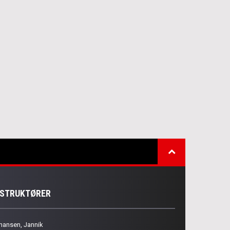
NSTRUKTØRER
hansen, Jannik