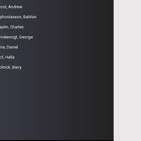
ccol, Andrew
phoníasson, Baldvin
aplin, Charles
hnéevoigt, George
rie, Daniel
of, Hella
olnick, Barry