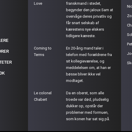
Love
franskmand i stedet,
Ni
begynder den jaloux Sam at
Zo
overvåge deres privatliv og
får snart selskab af
Ch
kærestens nye elskers
Sc
tidligere kæreste.
LERE
Pet
Coming to
En 20-årig mand taler i
ØRER
Jo
Terms
telefon med forældrene fra
sit kollegieværelse, og
ITETER
Sk
meddelelsen om, at han er
.DK
bøsse bliver ikke vel
modtaget.
Le colonel
Da en oberst, som alle
Chabert
troede var død, pludselig
dukker op, opstår der
problemer med formuen,
som konen har sat sig på.