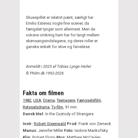
Skuespillet er relativt pænt, særligt har
Emilio Estevez nogle fine scener, da
fængslet tynger som allermest. Men de
voksne omkring ham har for langt mellem
skønsangsindslagene, og deres roller er
ganske enkelt for stive og farveløse.
Anmeldt i 2023 af Tobias Lynge Herler
© Philm.dk 1992-2026
Fakta om filmen
1982
,
USA,
Drama,
Teenagere,
Fængselsfilm,
Retssalsdrama,
Tv-film,
91 min.
Dansk titel:
In the Custody of Strangers
Instr:
Robert Greenwald
Prod:
Frank von Zerneck
Manus:
Jennifer Miller
Foto:
Isidore Mankofsky
Klip:
Robert Florio
Mus:
Matthew McCauley