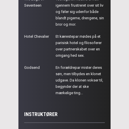
Seventeen
igennem frustreret over sit liv
og føler sig udenfor både
blandt pigerne, drengene, sin
bror og mor.
Hotel Chevalier
Et kærestepar mødes på et
parisisk hotel og filosoferer
over partnerskabet over en
omgang hed sex.
Godsend
En forældrepar mister deres
søn, men tilbydes en klonet
udgave. Da klonen vokser til,
begynder der at ske
mærkelige ting...
INSTRUKTØRER