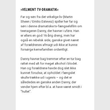
»VELMENT TV-DRAMATIK«
Far og søn fra det virkelige liv (Martin
Sheen / Emilio Estevez) spiller her far og
søn i denne dramatiske tv-fængselsfilm om
teenageren Danny, der havner i uføre. Han
er ellers en god 16-årig dreng, men har
også en rebelsk side, ganske givet næret
af forældrenes afmagt udi ikke at kunne
forsørge kernefamilien ordentligt.
Danny havner bag tremmer efter en tur bag
rattet med alt for meget alkohol i blodet.
Han og forældrene havde dog slet ikke
kunnet forudse, at opholdet i fængslet
skulle trække ud i ugevis – og det er
sålededes en ganske anden Danny, der
vender hjem efter bl.a. at have været smidt i
"hullet".