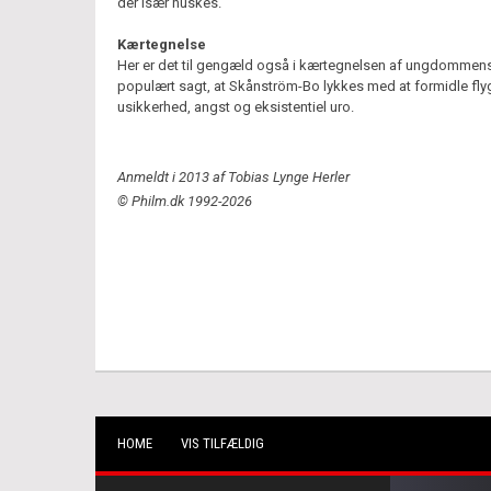
der især huskes.
Kærtegnelse
Her er det til gengæld også i kærtegnelsen af ungdommens
populært sagt, at Skånström-Bo lykkes med at formidle fly
usikkerhed, angst og eksistentiel uro.
Anmeldt i 2013 af Tobias Lynge Herler
© Philm.dk 1992-2026
HOME
VIS TILFÆLDIG