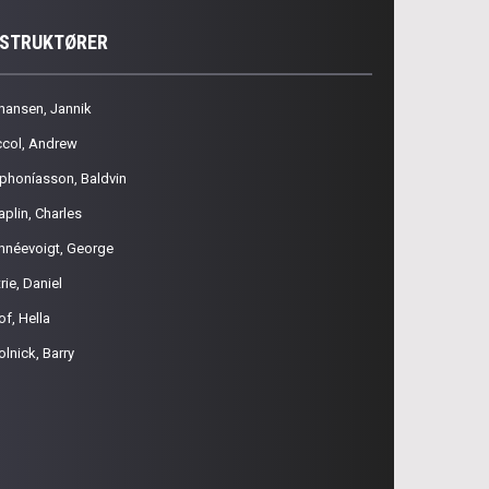
NSTRUKTØRER
hansen, Jannik
ccol, Andrew
phoníasson, Baldvin
aplin, Charles
hnéevoigt, George
rie, Daniel
of, Hella
olnick, Barry