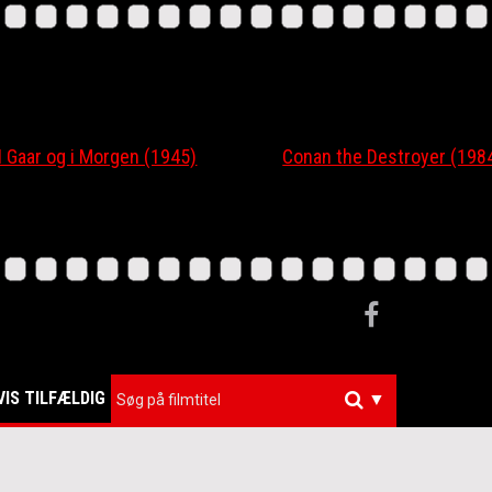
 og i Morgen (1945)
Conan the Destroyer (1984)
VIS TILFÆLDIG
▼