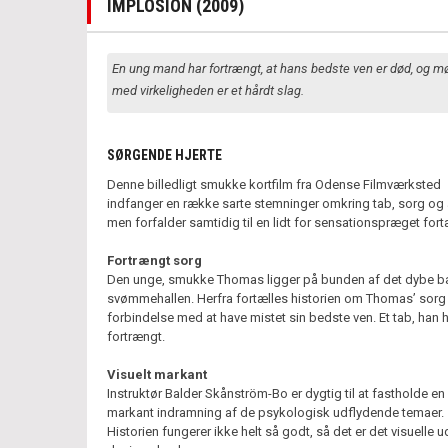
IMPLOSION (2009)
En ung mand har fortrængt, at hans bedste ven er død, og m
med virkeligheden er et hårdt slag.
SØRGENDE HJERTE
Denne billedligt smukke kortfilm fra Odense Filmværksted
indfanger en række sarte stemninger omkring tab, sorg og
men forfalder samtidig til en lidt for sensationspræget fortæ
Fortrængt sorg
Den unge, smukke Thomas ligger på bunden af det dybe ba
svømmehallen. Herfra fortælles historien om Thomas’ sorg 
forbindelse med at have mistet sin bedste ven. Et tab, han 
fortrængt.
Visuelt markant
Instruktør Balder Skånström-Bo er dygtig til at fastholde en 
markant indramning af de psykologisk udflydende temaer.
Historien fungerer ikke helt så godt, så det er det visuelle u