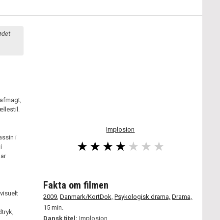
ødet
 afmagt,
llestil.
Implosion
ssin i
i
har
Fakta om filmen
visuelt
2009
,
Danmark/KortDok,
Psykologisk drama,
Drama,
15 min.
dtryk,
Dansk titel:
Implosion