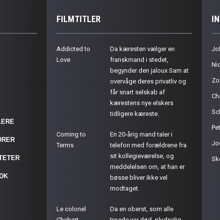
FILMTITLER
I
Addicted to
Da kæresten vælger en
Jo
Love
franskmand i stedet,
Ni
begynder den jaloux Sam at
Zo
overvåge deres privatliv og
får snart selskab af
Ch
kærestens nye elskers
Sc
tidligere kæreste.
LERE
Pet
Coming to
En 20-årig mand taler i
ØRER
Jo
Terms
telefon med forældrene fra
sit kollegieværelse, og
ITETER
Sk
meddelelsen om, at han er
.DK
bøsse bliver ikke vel
modtaget.
Le colonel
Da en oberst, som alle
Chabert
troede var død, pludselig