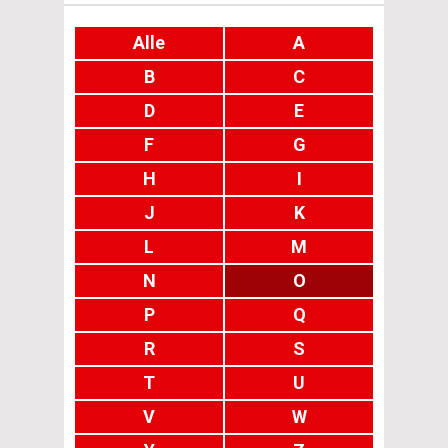
Alle
A
B
C
D
E
F
G
H
I
J
K
L
M
N
O
P
Q
R
S
T
U
V
W