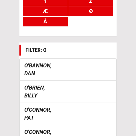
Y
Z
Æ
Ø
Å
FILTER: O
O'BANNON,
DAN
O'BRIEN,
BILLY
O'CONNOR,
PAT
O'CONNOR,