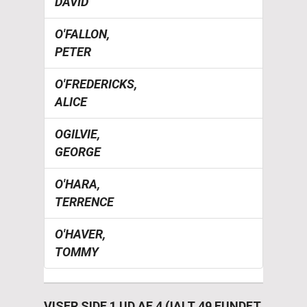
DAVID
O'FALLON,
PETER
O'FREDERICKS,
ALICE
OGILVIE,
GEORGE
O'HARA,
TERRENCE
O'HAVER,
TOMMY
VISER SIDE 1 UD AF 4 (IALT 49 FUNDET