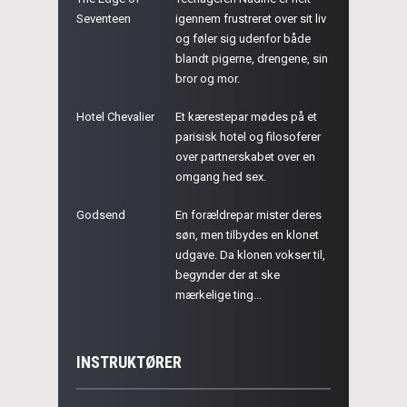
Seventeen
igennem frustreret over sit liv
og føler sig udenfor både
blandt pigerne, drengene, sin
bror og mor.
Hotel Chevalier
Et kærestepar mødes på et
parisisk hotel og filosoferer
over partnerskabet over en
omgang hed sex.
Godsend
En forældrepar mister deres
søn, men tilbydes en klonet
udgave. Da klonen vokser til,
begynder der at ske
mærkelige ting...
INSTRUKTØRER