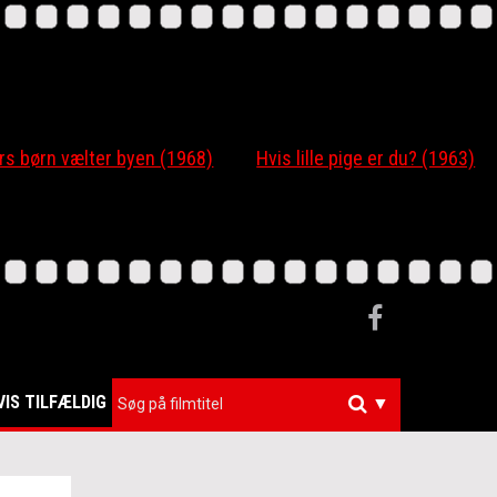
 børn vælter byen (1968)
Hvis lille pige er du? (1963)
VIS TILFÆLDIG
▼