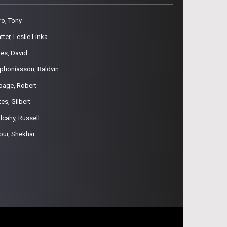
ro, Tony
tter, Leslie Linka
tes, David
phoníasson, Baldvin
page, Robert
es, Gilbert
lcahy, Russell
pur, Shekhar