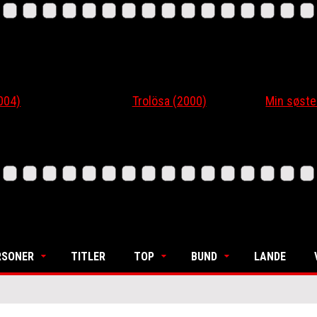
4)
Trolösa (2000)
Min søsters
RSONER
TITLER
TOP
BUND
LANDE