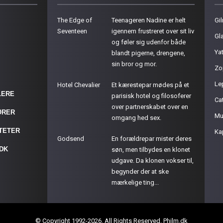
The Edge of
Teenageren Nadine er helt
Gil
Seventeen
igennem frustreret over sit liv
Gla
og føler sig udenfor både
Ya
blandt pigerne, drengene,
sin bror og mor.
Zo
Le
Hotel Chevalier
Et kærestepar mødes på et
LERE
parisisk hotel og filosoferer
Cat
over partnerskabet over en
ØRER
Mu
omgang hed sex.
ITETER
Ka
Godsend
En forældrepar mister deres
.DK
søn, men tilbydes en klonet
udgave. Da klonen vokser til,
begynder der at ske
mærkelige ting...
© Copyright 1992-2026. All Rights Reserved. Philm.dk