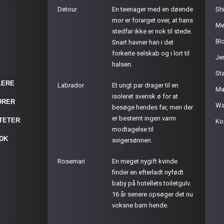
Detour
En teenager med en døende
Sh
mor er forarget over, at hans
Me
stedfar ikke er nok til stede.
Bl
Snart havner han i det
forkerte selskab og i lort til
Je
halsen.
St
LERE
Labrador
Et ungt par drager til en
Ma
isoleret svensk ø for at
ØRER
Wa
besøge hendes far, men der
er bestemt ingen varm
ITETER
Ko
modtagelse til
.DK
svigersønnen.
Rosemari
En meget nygift kvinde
finder en efterladt nyfødt
baby på hotellets toiletgulv.
16 år senere opsøger det nu
voksne barn hende.