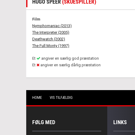
HUGO SPEER
(SKUESPILLER)
Film
Nymphomaniac (2013)
The Interpreter (2005)
Deathwatch (2002)
The Full Monty (1997)
Et
angiver en særlig god præstation
Et
angiver en særlig dårlig præstation
HOME
VIS TILFÆLDIG
FØLG MED
LINKS