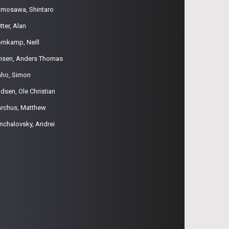
imosawa, Shintaro
tter, Alan
omkamp, Neill
nsen, Anders Thomas
aho, Simon
dsen, Ole Christian
rchus, Matthew
nchalovsky, Andrei