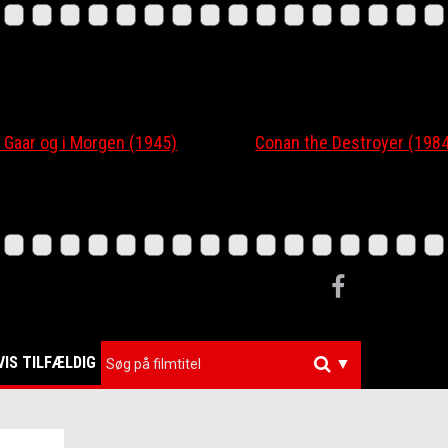
r og i Morgen (1945)
Conan the Destroyer (1984)
VIS TILFÆLDIG
▼