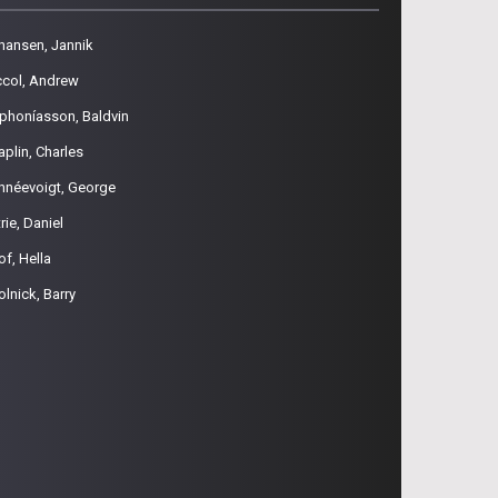
hansen, Jannik
ccol, Andrew
phoníasson, Baldvin
aplin, Charles
hnéevoigt, George
rie, Daniel
of, Hella
olnick, Barry