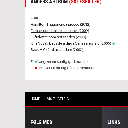
ANDERS AHLBOM
(SKUESPILLER)
Film
Hamilton: I nationens intresse (2012)
Flickan som lekte med elden (2009)
Luftslottet som sprängdes (2009)
Kim Novak badade aldrig i Genesarets sjö (2005)
Beck – Okänd avsändare (2002)
Et
angiver en særlig god præstation
Et
angiver en særlig dårlig præstation
HOME
VIS TILFÆLDIG
FØLG MED
LINKS