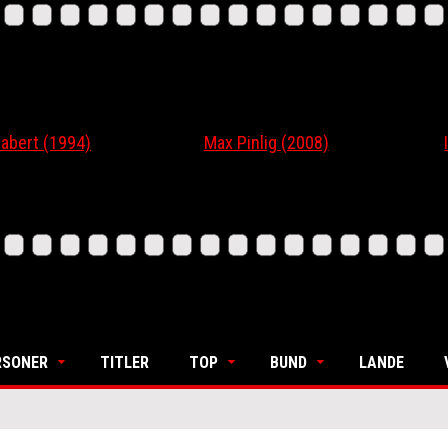
t (1994)
Max Pinlig (2008)
I Gaa
RSONER
TITLER
TOP
BUND
LANDE