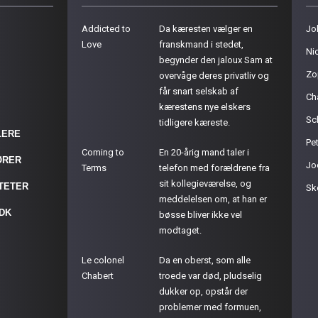
Addicted to
Da kæresten vælger en
Jo
Love
franskmand i stedet,
Ni
begynder den jaloux Sam at
Zo
overvåge deres privatliv og
får snart selskab af
Ch
kærestens nye elskers
Sc
tidligere kæreste.
LERE
Pet
Coming to
En 20-årig mand taler i
ØRER
Jo
Terms
telefon med forældrene fra
sit kollegieværelse, og
ITETER
Sk
meddelelsen om, at han er
.DK
bøsse bliver ikke vel
modtaget.
Le colonel
Da en oberst, som alle
Chabert
troede var død, pludselig
dukker op, opstår der
problemer med formuen,