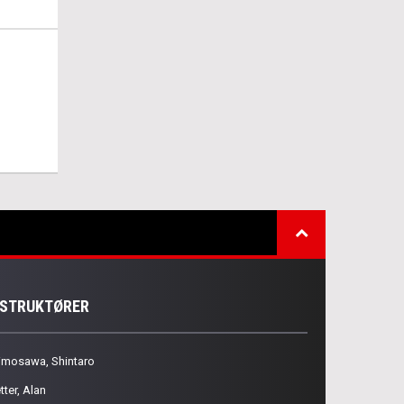
NSTRUKTØRER
imosawa, Shintaro
tter, Alan