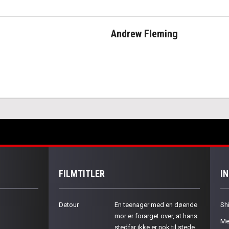
Andrew Fleming
FILMTITLER
I
Detour
En teenager med en døende
Sh
mor er forarget over, at hans
Me
stedfar ikke er nok til stede.