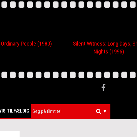
nary People (1980)
Silent Witness: Long Days, Short
Nights (1996)
VIS TILFÆLDIG
▼