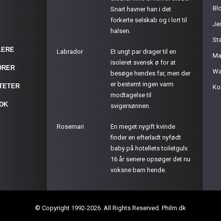
Bl
Snart havner han i det
forkerte selskab og i lort til
Je
halsen.
St
LERE
Labrador
Et ungt par drager til en
Ma
isoleret svensk ø for at
ØRER
Wa
besøge hendes far, men der
er bestemt ingen varm
ITETER
Ko
modtagelse til
.DK
svigersønnen.
Rosemari
En meget nygift kvinde
finder en efterladt nyfødt
baby på hotellets toiletgulv.
16 år senere opsøger det nu
voksne barn hende.
© Copyright 1992-2026. All Rights Reserved. Philm.dk