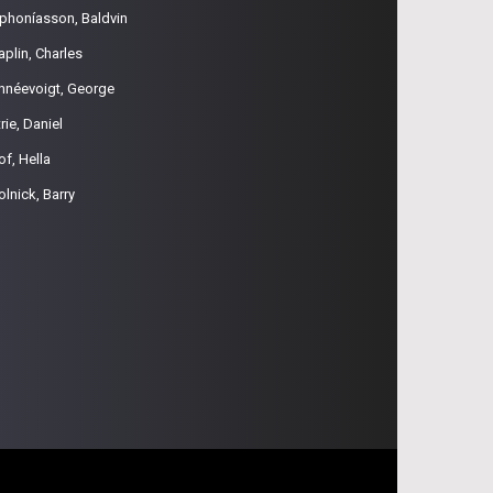
phoníasson, Baldvin
aplin, Charles
hnéevoigt, George
rie, Daniel
of, Hella
olnick, Barry