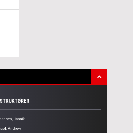
NSTRUKTØRER
hansen, Jannik
ccol, Andrew