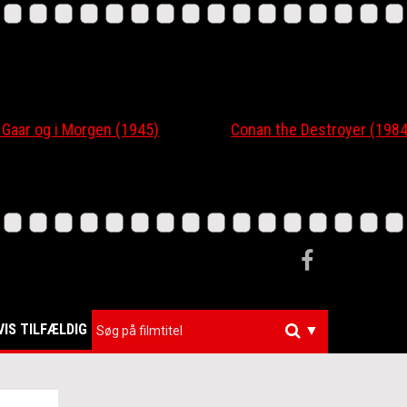
r og i Morgen (1945)
Conan the Destroyer (1984)
VIS TILFÆLDIG
▼