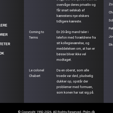
Zo
overvåge deres privatliv og
får snart selskab af
Ch
kærestens nye elskers
Sc
tidligere kæreste.
LERE
Pet
Coming to
En 20-årig mand taler i
ØRER
Jo
Terms
telefon med forældrene fra
sit kollegieværelse, og
ITETER
Sk
meddelelsen om, at han er
.DK
bøsse bliver ikke vel
modtaget.
Le colonel
Da en oberst, som alle
Chabert
troede var død, pludselig
dukker op, opstår der
problemer med formuen,
som konen har sat sig på.
© Copyright 1992-2026. All Rights Reserved. Philm.dk