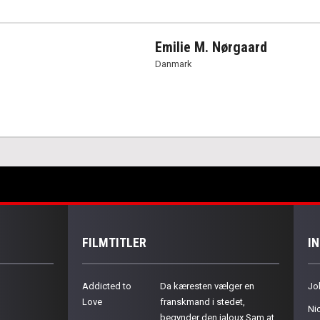
Emilie M. Nørgaard
Danmark
FILMTITLER
I
Addicted to
Da kæresten vælger en
Jo
Love
franskmand i stedet,
Ni
begynder den jaloux Sam at