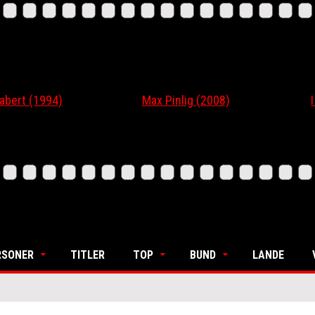
t (1994)
Max Pinlig (2008)
I Gaa
RSONER
TITLER
TOP
BUND
LANDE