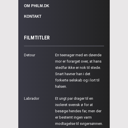
OM PHILM.DK
KONTAKT
FILMTITLER
Detour
En teenager med en døende
mor er forarget over, at hans
stedfar ikke er nok til stede.
Snart havner han i det
forkerte selskab og i lort til
halsen.
Labrador
Et ungt par drager til en
isoleret svensk ø for at
besøge hendes far, men der
er bestemt ingen varm
modtagelse til svigersønnen.