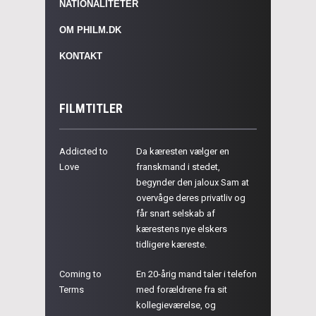
NATIONALITETER
OM PHILM.DK
KONTAKT
FILMTITLER
Addicted to
Da kæresten vælger en
Love
franskmand i stedet,
begynder den jaloux Sam at
overvåge deres privatliv og
får snart selskab af
kærestens nye elskers
tidligere kæreste.
Coming to
En 20-årig mand taler i telefon
Terms
med forældrene fra sit
kollegieværelse, og