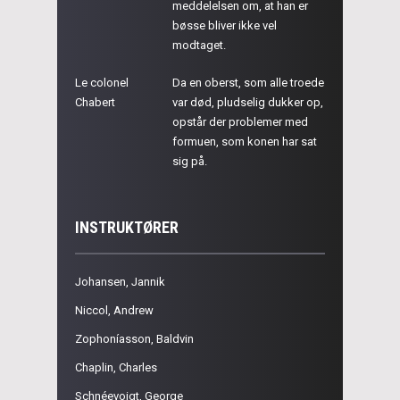
meddelelsen om, at han er
bøsse bliver ikke vel
modtaget.
Le colonel
Da en oberst, som alle troede
Chabert
var død, pludselig dukker op,
opstår der problemer med
formuen, som konen har sat
sig på.
INSTRUKTØRER
Johansen, Jannik
Niccol, Andrew
Zophoníasson, Baldvin
Chaplin, Charles
Schnéevoigt, George