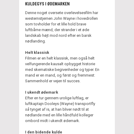
KULDEGYS I ØDEMARKEN
Denne noget oversete overlevelsesfilm har
westernstjernen John Wayne i hovedrollen
som tovholder for et lille hold brave
luftbårne mænd, der strander i et øde
landskab højt mod nord efter en barsk
nødlanding.
Helt klassisk
Filmen er en helt klassisk, men også helt
velfungerende kausalt opbygget historie
med skematiske begivenheder og typer. En
mand er en mand, og først og fremmest:
Sammenhold er vejen til succes.
I ukendt ødemark
Efter en tur gennem urolige luftlag, er
luftkaptajn Dooleys (Wayne) transportfly
så
tynget af is, at han bliver nødt til at
nødlande med en lille håndfuld kolleger
ombord midt i ukendt ødemark.
I den bidende kulde