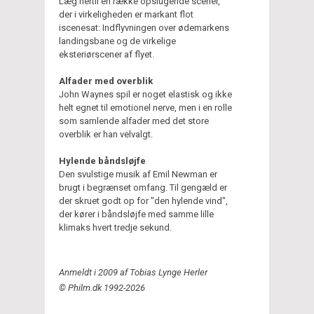
Læg hertil en række opslugende scener,
der i virkeligheden er markant flot
iscenesat: Indflyvningen over ødemarkens
landingsbane og de virkelige
eksteriørscener af flyet.
Alfader med overblik
John Waynes spil er noget elastisk og ikke
helt egnet til emotionel nerve, men i en rolle
som samlende alfader med det store
overblik er han velvalgt.
Hylende båndsløjfe
Den svulstige musik af Emil Newman er
brugt i begrænset omfang. Til gengæld er
der skruet godt op for "den hylende vind",
der kører i båndsløjfe med samme lille
klimaks hvert tredje sekund.
Anmeldt i 2009 af Tobias Lynge Herler
© Philm.dk 1992-2026