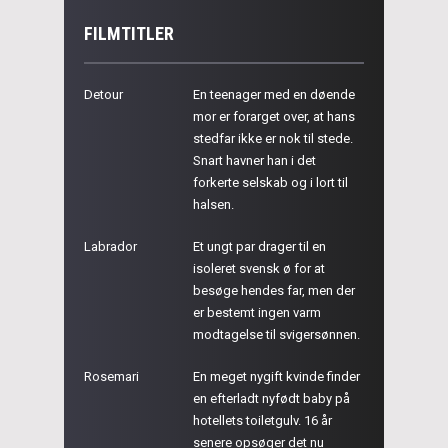
FILMTITLER
Detour
En teenager med en døende
mor er forarget over, at hans
stedfar ikke er nok til stede.
Snart havner han i det
forkerte selskab og i lort til
halsen.
Labrador
Et ungt par drager til en
isoleret svensk ø for at
besøge hendes far, men der
er bestemt ingen varm
modtagelse til svigersønnen.
Rosemari
En meget nygift kvinde finder
en efterladt nyfødt baby på
hotellets toiletgulv. 16 år
senere opsøger det nu