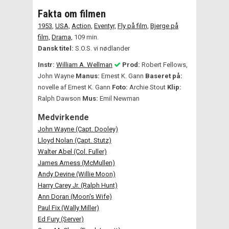
Fakta om filmen
1953
,
USA,
Action,
Eventyr,
Fly på film,
Bjerge på
film,
Drama,
109 min.
Dansk titel:
S.O.S. vi nødlander
Instr:
William A. Wellman
Prod:
Robert Fellows,
John Wayne
Manus:
Ernest K. Gann
Baseret på:
novelle af Ernest K. Gann
Foto:
Archie Stout
Klip:
Ralph Dawson
Mus:
Emil Newman
Medvirkende
John Wayne (Capt. Dooley)
Lloyd Nolan (Capt. Stutz)
Walter Abel (Col. Fuller)
James Arness (McMullen)
Andy Devine (Willie Moon)
Harry Carey Jr. (Ralph Hunt)
Ann Doran (Moon's Wife)
Paul Fix (Wally Miller)
Ed Fury (Server)