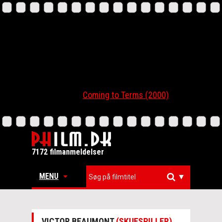
Coming to Terms (2000)
7172 filmanmeldelser
MENU
▼
VICTOR BEAUMONT
(SKUESPILLER)