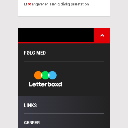
Et
angiver en særlig dårlig præstation
FØLG MED
LINKS
GENRER