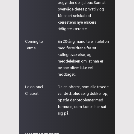
begynder den jaloux Sam at
overvåge deres privatliv og
får snart selskab af
kærestens nye elskers
tidligere kæreste.
Coming to
En 20-årig mand taler i telefon
Terms
med forældrene fra sit
kollegieværelse, og
meddelelsen om, at han er
bøsse bliver ikke vel
modtaget.
Le colonel
Da en oberst, som alle troede
Chabert
var død, pludselig dukker op,
opstår der problemer med
formuen, som konen har sat
sig på.