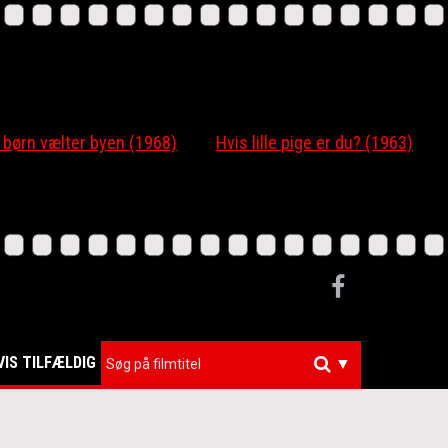
 børn vælter byen (1968)
Hvis lille pige er du? (1963)
VIS TILFÆLDIG
▼