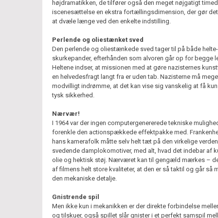
højdramatikken, de tilfører også den meget nøjgatigt time
iscenesættelse en ekstra fortællingsdimension, der gør det
at dvæle længe ved den enkelte indstilling.
Perlende og oliestænket sved
Den perlende og oliestænkede sved tager til på både helte
skurkepander, efterhånden som alvoren går op for begge le
Heltene indser, at missionen med at gøre nazisternes kunstt
en helvedesfragt langt fra er uden tab. Nazisterne må mege
modvilligt indrømme, at det kan vise sig vanskelig at få kun
tysk sikkerhed.
Nærvær!
I 1964 var der ingen computergenererede tekniske mulighede
forenkle den actionspækkede effektpakke med. Frankenh
hans kamerafolk måtte selv helt tæt på den virkelige verde
svedende damplokomotiver, med alt, hvad det indebar af ku
olie og hektisk støj. Nærværet kan til gengæld mærkes – de
af filmens helt store kvaliteter, at den er så taktil og går så 
den mekaniske detalje.
Gnistrende spil
Men ikke kun i mekanikken er der direkte forbindelse melle
og tilskuer, også spillet slår gnister i et perfekt samspil me