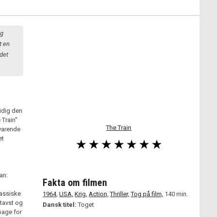
ig
t en
det
idig den
 Train"
The Train
svarende
et
an:
Fakta om filmen
lassiske
1964
,
USA,
Krig,
Action,
Thriller,
Tog på film,
140 min.
 tavst og
Dansk titel:
Toget
bage for