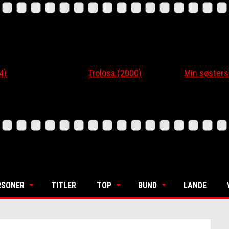
4)
Trolösa (2000)
Min søsters
RSONER
TITLER
TOP
BUND
LANDE