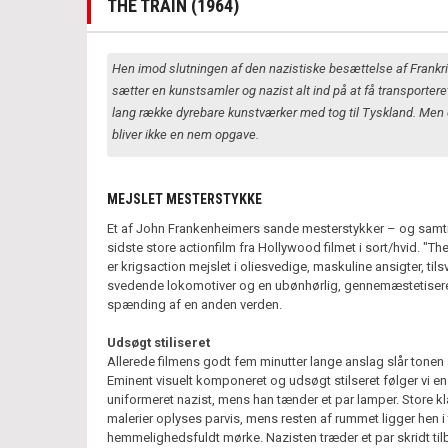
THE TRAIN (1964)
Hen imod slutningen af den nazistiske besættelse af Frankr
sætter en kunstsamler og nazist alt ind på at få transportere
lang række dyrebare kunstværker med tog til Tyskland. Men 
bliver ikke en nem opgave.
MEJSLET MESTERSTYKKE
Et af John Frankenheimers sande mesterstykker – og samt
sidste store actionfilm fra Hollywood filmet i sort/hvid. "The
er krigsaction mejslet i oliesvedige, maskuline ansigter, til
svedende lokomotiver og en ubønhørlig, gennemæstetiser
spænding af en anden verden.
Udsøgt stiliseret
Allerede filmens godt fem minutter lange anslag slår tonen 
Eminent visuelt komponeret og udsøgt stilseret følger vi en
uniformeret nazist, mens han tænder et par lamper. Store k
malerier oplyses parvis, mens resten af rummet ligger hen i
hemmelighedsfuldt mørke. Nazisten træder et par skridt til