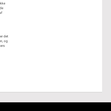
ikke
nde
af
er det
en, og
mers