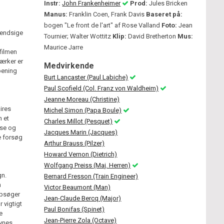
Instr:
John Frankenheimer
Prod:
Jules Bricken
Manus:
Franklin Coen, Frank Davis
Baseret på:
bogen "Le front de l'art" af Rose Valland
Foto:
Jean
 endsige
Tournier; Walter Wottitz
Klip:
David Bretherton
Mus:
Maurice Jarre
filmen
ærker er
Medvirkende
pening
Burt Lancaster (Paul Labiche)
Paul Scofield (Col. Franz von Waldheim)
Jeanne Moreau (Christine)
ires
Michel Simon (Papa Boule)
n et
Charles Millot (Pesquet)
se og
Jacques Marin (Jacques)
e forsøg
Arthur Brauss (Pilzer)
Howard Vernon (Dietrich)
Wolfgang Preiss (Maj. Herren)
gn.
Bernard Fresson (Train Engineer)
n
Victor Beaumont (Man)
opsøger
Jean-Claude Bercq (Major)
 vigtigt
Paul Bonifas (Spinet)
e
Jean-Pierre Zola (Octave)
synes