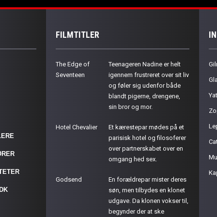
FILMTITLER
I
The Edge of
Teenageren Nadine er helt
Gil
Seventeen
igennem frustreret over sit liv
Gla
og føler sig udenfor både
Ya
blandt pigerne, drengene,
sin bror og mor.
Zo
Le
Hotel Chevalier
Et kærestepar mødes på et
LERE
parisisk hotel og filosoferer
Cat
over partnerskabet over en
ØRER
Mu
omgang hed sex.
ITETER
Ka
Godsend
En forældrepar mister deres
.DK
søn, men tilbydes en klonet
udgave. Da klonen vokser til,
begynder der at ske