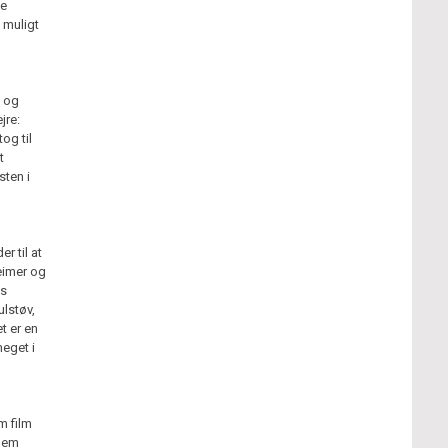
de
 muligt
- og
jre:
og til
t
sten i
r til at
eimer og
ns
lstøv,
t er en
meget i
m film
llem