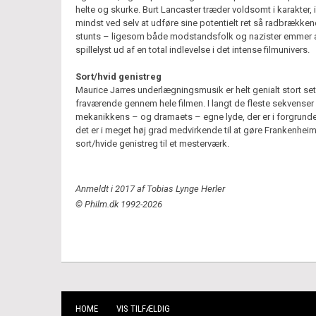
helte og skurke. Burt Lancaster træder voldsomt i karakter, 
mindst ved selv at udføre sine potentielt ret så radbrække
stunts – ligesom både modstandsfolk og nazister emmer 
spillelyst ud af en total indlevelse i det intense filmunivers.
Sort/hvid genistreg
Maurice Jarres underlægningsmusik er helt genialt stort set
fraværende gennem hele filmen. I langt de fleste sekvenser 
mekanikkens – og dramaets – egne lyde, der er i forgrund
det er i meget høj grad medvirkende til at gøre Frankenhei
sort/hvide genistreg til et mesterværk.
Anmeldt i 2017 af Tobias Lynge Herler
© Philm.dk 1992-2026
HOME
VIS TILFÆLDIG