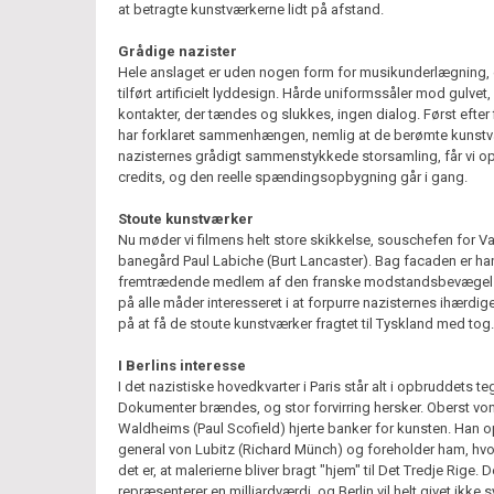
at betragte kunstværkerne lidt på afstand.
Grådige nazister
Hele anslaget er uden nogen form for musikunderlægning,
tilført artificielt lyddesign. Hårde uniformssåler mod gulvet,
kontakter, der tændes og slukkes, ingen dialog. Først efter 
har forklaret sammenhængen, nemlig at de berømte kunstv
nazisternes grådigt sammenstykkede storsamling, får vi o
credits, og den reelle spændingsopbygning går i gang.
Stoute kunstværker
Nu møder vi filmens helt store skikkelse, souschefen for Va
banegård Paul Labiche (Burt Lancaster). Bag facaden er ha
fremtrædende medlem af den franske modstandsbevægel
på alle måder interesseret i at forpurre nazisternes ihærdig
på at få de stoute kunstværker fragtet til Tyskland med tog.
I Berlins interesse
I det nazistiske hovedkvarter i Paris står alt i opbruddets te
Dokumenter brændes, og stor forvirring hersker. Oberst vo
Waldheims (Paul Scofield) hjerte banker for kunsten. Han 
general von Lubitz (Richard Münch) og foreholder ham, hvor
det er, at malerierne bliver bragt "hjem" til Det Tredje Rige. D
repræsenterer en milliardværdi, og Berlin vil helt givet ikke 