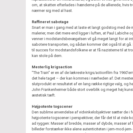
om, at skatten efterlades i hænderne på de allierede, hvis t
nærmer sig med al hast.
Raffineret sabotage
Snart er man i gang med at laste et langt godstog med de
malerier, men det mere end ligger i luften, at Paul Labiche 
venner i modstandsbevægelsen vil gå meget langt for at irr
sabotere transporten, og sådan kommer det også til at gå.
til succes for modstandsfolkene er at få nazisterne til at tro
kan stole på dem.
Mesterlig krigsaction
"The Train" er en af de lækreste krigs/actionfilm fra 1960'erne
det hele taget – der kan kommes i nærheden af. Det mester
slutprodukt er resultatet af en lang række rigtige valg, og he
John Frankenheimer både stort overblik og meget høj kuns
æstetisk tæft.
Højpotente togscener
Den sublime anvendelse af vidvinkelobjektiver sætter de i f
højpotente togscener i perspektiver, der får det til at risle k
ad ryggen: Masser af bredde, masser af dybde, masser af li
billeder forstærker ikke alene autenticiteten i jern-mod-jern-