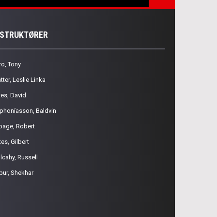
NSTRUKTØRER
ro, Tony
tter, Leslie Linka
tes, David
phoníasson, Baldvin
page, Robert
es, Gilbert
lcahy, Russell
pur, Shekhar