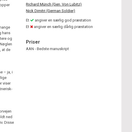
Richard Münch (Gen. Von Lubitz)
ropper
Nick Dimitri (German Soldier)
Et
angiver en særlig god præstation
Et
angiver en særlig dårlig præstation
 mange
og hans
itere og
Priser
 Nøglen
AAN - Bedste manuskript
, at de
 – ja, i
lige
r viser
tnerisk-
orvejen
oldt ned
v. Disse