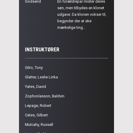
Godsend
En forældrepar mister deres
søn, men tilbydes en klonet
udgave. Da klonen vokser til,
begynder der at ske
mærkelige ting...
INSTRUKTØRER
Gilro, Tony
Glatter, Leslie Linka
Yates, David
Zophoníasson, Baldvin
Lepage, Robert
Cates, Gilbert
Mulcahy, Russell