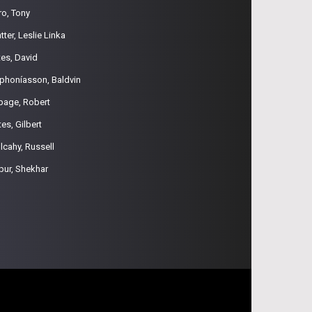
ro, Tony
tter, Leslie Linka
tes, David
phoníasson, Baldvin
page, Robert
es, Gilbert
lcahy, Russell
pur, Shekhar