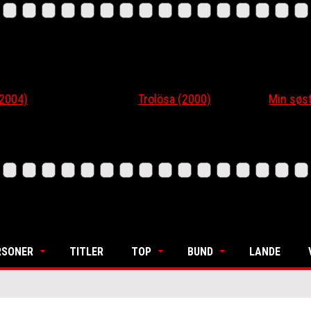
4)
Trolösa (2000)
Min søsters
RSONER
TITLER
TOP
BUND
LANDE