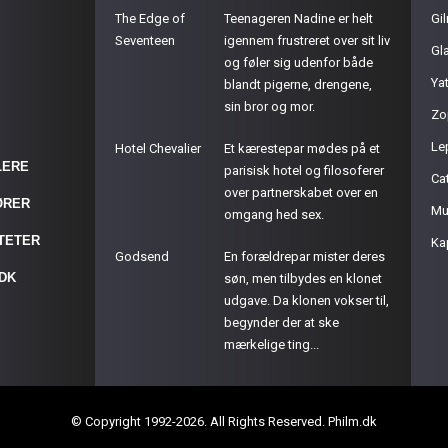
The Edge of
Teenageren Nadine er helt
Gil
Seventeen
igennem frustreret over sit liv
Gla
og føler sig udenfor både
Ya
blandt pigerne, drengene,
sin bror og mor.
Zo
Le
Hotel Chevalier
Et kærestepar mødes på et
LERE
parisisk hotel og filosoferer
Cat
over partnerskabet over en
ØRER
Mu
omgang hed sex.
ITETER
Ka
Godsend
En forældrepar mister deres
.DK
søn, men tilbydes en klonet
udgave. Da klonen vokser til,
begynder der at ske
mærkelige ting...
© Copyright 1992-2026. All Rights Reserved. Philm.dk