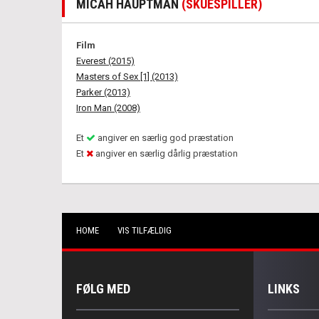
MICAH HAUPTMAN
(SKUESPILLER)
Film
Everest (2015)
Masters of Sex [1] (2013)
Parker (2013)
Iron Man (2008)
Et
angiver en særlig god præstation
Et
angiver en særlig dårlig præstation
HOME
VIS TILFÆLDIG
FØLG MED
LINKS