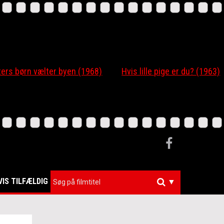
 børn vælter byen (1968)
Hvis lille pige er du? (1963)
VIS TILFÆLDIG
▼