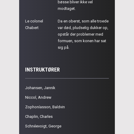
bøsse bliver ikke vel
modtaget.
Le colonel
Da en oberst, som alle troede
Chabert
var død, pludselig dukker op,
opstår der problemer med
formuen, som konen har sat
sig på.
INSTRUKTØRER
Johansen, Jannik
Niccol, Andrew
Zophoníasson, Baldvin
Chaplin, Charles
Schnéevoigt, George