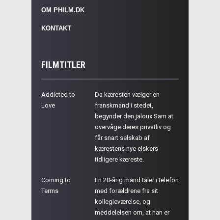
OM PHILM.DK
KONTAKT
FILMTITLER
Addicted to
Da kæresten vælger en
Love
franskmand i stedet,
begynder den jaloux Sam at
overvåge deres privatliv og
får snart selskab af
kærestens nye elskers
tidligere kæreste.
Coming to
En 20-årig mand taler i telefon
Terms
med forældrene fra sit
kollegieværelse, og
meddelelsen om, at han er