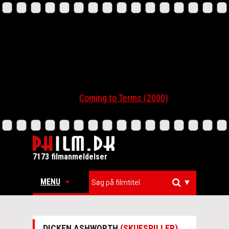
Coming to Terms (2000)
7173 filmanmeldelser
MENU
▼
DICKEN ASHWORTH
(SKUESPILLER)