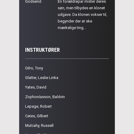
Godsend
En forældrepar mister deres
søn, men tilbydes en klonet
udgave. Da klonen vokser til,
begynder der at ske
mærkelige ting...
INSTRUKTØRER
Gilro, Tony
Glatter, Leslie Linka
Yates, David
Zophoníasson, Baldvin
Lepage, Robert
Cates, Gilbert
Mulcahy, Russell