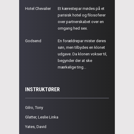
Hotel Chevalier
Et kærestepar mødes på et
parisisk hotel og filosoferer
over partnerskabet over en
omgang hed sex.
Godsend
En forældrepar mister deres
søn, men tilbydes en klonet
udgave. Da klonen vokser til,
begynder der at ske
mærkelige ting...
INSTRUKTØRER
Gilro, Tony
Glatter, Leslie Linka
Yates, David