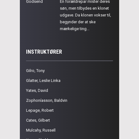
Godsend
En forældrepar mister deres
søn, men tilbydes en klonet
udgave. Da klonen vokser til,
begynder der at ske
mærkelige ting...
INSTRUKTØRER
Gilro, Tony
Glatter, Leslie Linka
Yates, David
Zophoníasson, Baldvin
Lepage, Robert
Cates, Gilbert
Mulcahy, Russell