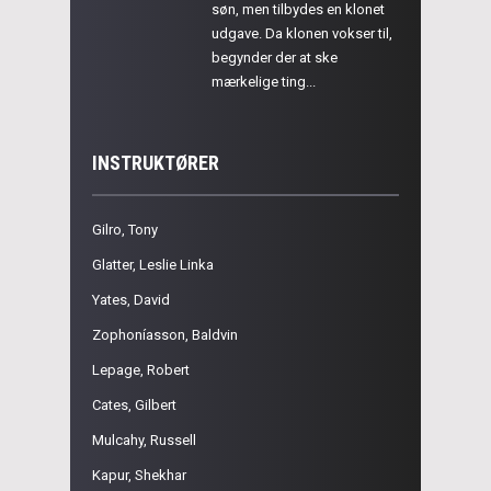
søn, men tilbydes en klonet
udgave. Da klonen vokser til,
begynder der at ske
mærkelige ting...
INSTRUKTØRER
Gilro, Tony
Glatter, Leslie Linka
Yates, David
Zophoníasson, Baldvin
Lepage, Robert
Cates, Gilbert
Mulcahy, Russell
Kapur, Shekhar