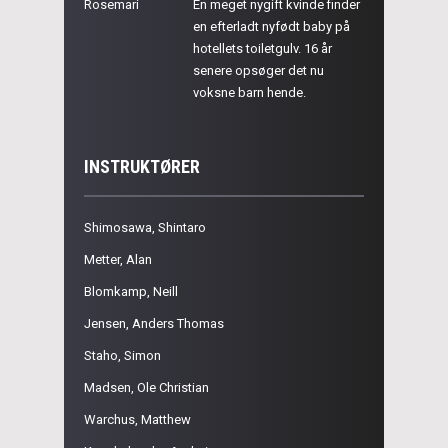
Rosemari
En meget nygift kvinde finder
en efterladt nyfødt baby på
hotellets toiletgulv. 16 år
senere opsøger det nu
voksne barn hende.
INSTRUKTØRER
Shimosawa, Shintaro
Metter, Alan
Blomkamp, Neill
Jensen, Anders Thomas
Staho, Simon
Madsen, Ole Christian
Warchus, Matthew