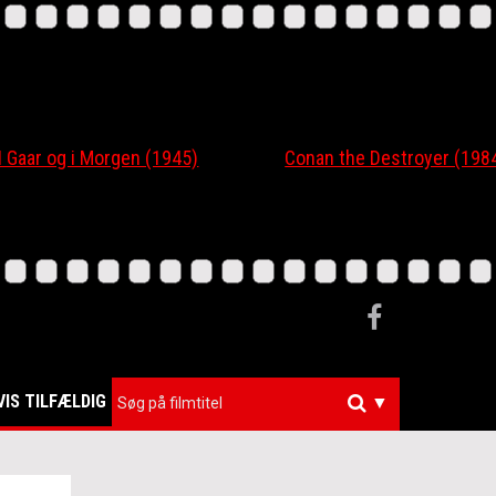
r og i Morgen (1945)
Conan the Destroyer (1984)
VIS TILFÆLDIG
▼