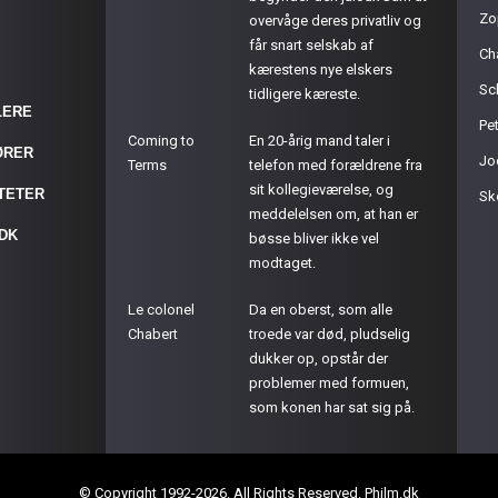
Zo
overvåge deres privatliv og
får snart selskab af
Ch
kærestens nye elskers
Sc
tidligere kæreste.
LERE
Pet
Coming to
En 20-årig mand taler i
ØRER
Jo
Terms
telefon med forældrene fra
sit kollegieværelse, og
ITETER
Sk
meddelelsen om, at han er
.DK
bøsse bliver ikke vel
modtaget.
Le colonel
Da en oberst, som alle
Chabert
troede var død, pludselig
dukker op, opstår der
problemer med formuen,
som konen har sat sig på.
© Copyright 1992-2026. All Rights Reserved. Philm.dk