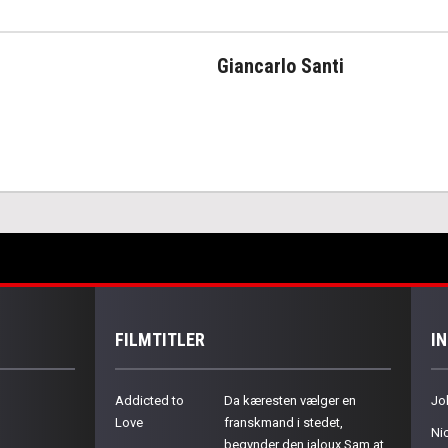
Giancarlo Santi
FILMTITLER
I
Addicted to
Da kæresten vælger en
Jo
Love
franskmand i stedet,
Ni
begynder den jaloux Sam at