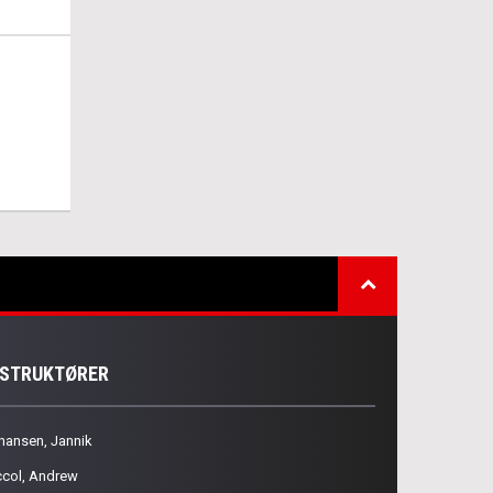
NSTRUKTØRER
hansen, Jannik
ccol, Andrew