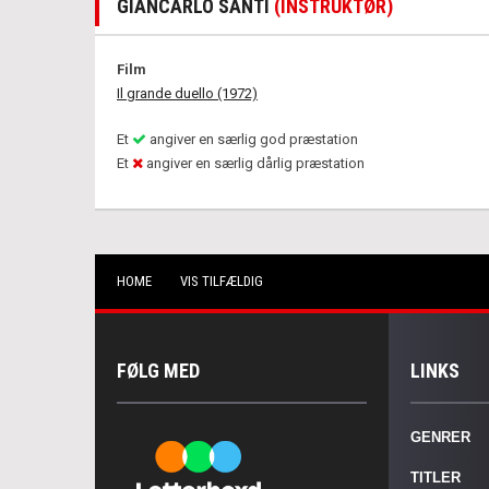
GIANCARLO SANTI
(INSTRUKTØR)
Film
Il grande duello (1972)
Et
angiver en særlig god præstation
Et
angiver en særlig dårlig præstation
HOME
VIS TILFÆLDIG
FØLG MED
LINKS
GENRER
TITLER