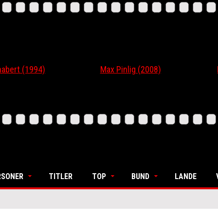
t (1994)
Max Pinlig (2008)
I Gaa
RSONER
TITLER
TOP
BUND
LANDE