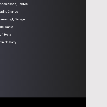
phoníasson, Baldvin
aplin, Charles
hnéevoigt, George
rie, Daniel
of, Hella
olnick, Barry