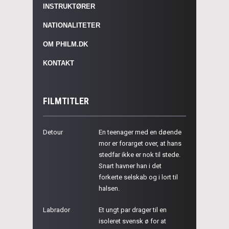
INSTRUKTØRER
NATIONALITETER
OM PHILM.DK
KONTAKT
FILMTITLER
Detour
En teenager med en døende
mor er forarget over, at hans
stedfar ikke er nok til stede.
Snart havner han i det
forkerte selskab og i lort til
halsen.
Labrador
Et ungt par drager til en
isoleret svensk ø for at