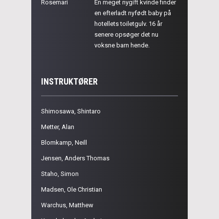
Rosemari
En meget nygift kvinde finder
en efterladt nyfødt baby på
hotellets toiletgulv. 16 år
senere opsøger det nu
voksne barn hende.
INSTRUKTØRER
Shimosawa, Shintaro
Metter, Alan
Blomkamp, Neill
Jensen, Anders Thomas
Staho, Simon
Madsen, Ole Christian
Warchus, Matthew