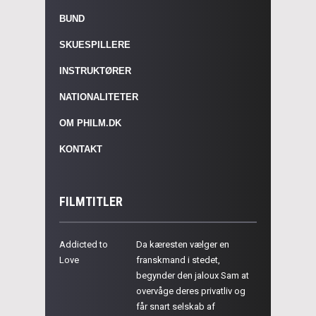
BUND
SKUESPILLERE
INSTRUKTØRER
NATIONALITETER
OM PHILM.DK
KONTAKT
FILMTITLER
Addicted to
Da kæresten vælger en
Love
franskmand i stedet,
begynder den jaloux Sam at
overvåge deres privatliv og
får snart selskab af