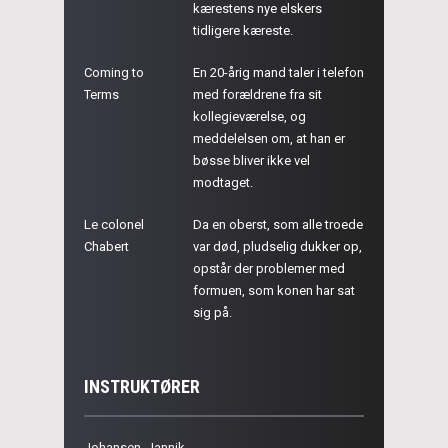
kærestens nye elskers
tidligere kæreste.
Coming to
En 20-årig mand taler i telefon
Terms
med forældrene fra sit
kollegieværelse, og
meddelelsen om, at han er
bøsse bliver ikke vel
modtaget.
Le colonel
Da en oberst, som alle troede
Chabert
var død, pludselig dukker op,
opstår der problemer med
formuen, som konen har sat
sig på.
INSTRUKTØRER
Johansen, Jannik