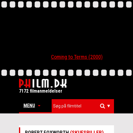
Coming to Terms (2000)
7172 filmanmeldelser
MENU
▼
ROBERT FOXWORTH
(SKUESPILLER)