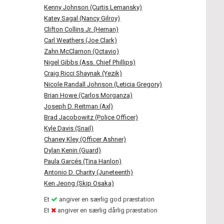
Kenny Johnson (Curtis Lemansky)
Katey Sagal (Nancy Gilroy)
Clifton Collins Jr. (Hernan)
Carl Weathers (Joe Clark)
Zahn McClarnon (Octavio)
Nigel Gibbs (Ass. Chief Phillips)
Craig Ricci Shaynak (Yezik)
Nicole Randall Johnson (Leticia Gregory)
Brian Howe (Carlos Morganza)
Joseph D. Reitman (Axl)
Brad Jacobowitz (Police Officer)
Kyle Davis (Snail)
Chaney Kley (Officer Ashner)
Dylan Kenin (Guard)
Paula Garcés (Tina Hanlon)
Antonio D. Charity (Juneteenth)
Ken Jeong (Skip Osaka)
Et
angiver en særlig god præstation
Et
angiver en særlig dårlig præstation