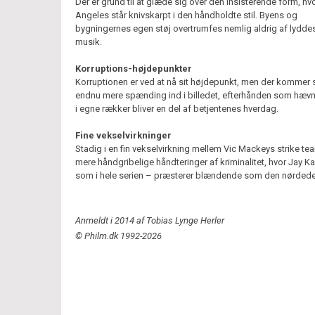
Der er grund til at glæde sig over den insisterende form, hv
Angeles står knivskarpt i den håndholdte stil. Byens og
bygningernes egen støj overtrumfes nemlig aldrig af lyddes
musik.
Korruptions-højdepunkter
Korruptionen er ved at nå sit højdepunkt, men der kommer 
endnu mere spænding ind i billedet, efterhånden som hæv
i egne rækker bliver en del af betjentenes hverdag.
Fine vekselvirkninger
Stadig i en fin vekselvirkning mellem Vic Mackeys strike t
mere håndgribelige håndteringer af kriminalitet, hvor Jay K
som i hele serien – præsterer blændende som den nørdede
Anmeldt i 2014 af Tobias Lynge Herler
© Philm.dk 1992-2026