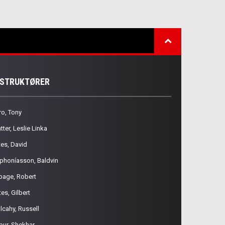
NSTRUKTØRER
ro, Tony
tter, Leslie Linka
tes, David
phoníasson, Baldvin
page, Robert
es, Gilbert
lcahy, Russell
pur, Shekhar