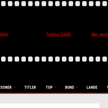
4)
Trolösa (2000)
Min søsters
RSONER
TITLER
TOP
BUND
LANDE