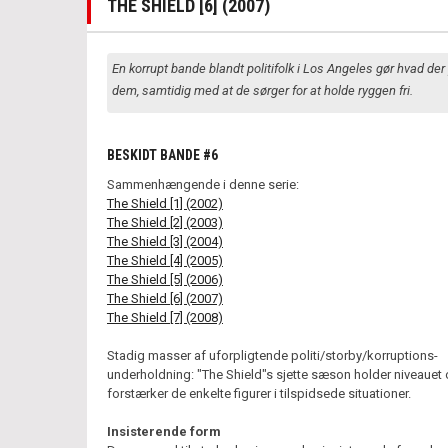
THE SHIELD [6] (2007)
En korrupt bande blandt politifolk i Los Angeles gør hvad de
dem, samtidig med at de sørger for at holde ryggen fri.
BESKIDT BANDE #6
Sammenhængende i denne serie:
The Shield [1] (2002)
The Shield [2] (2003)
The Shield [3] (2004)
The Shield [4] (2005)
The Shield [5] (2006)
The Shield [6] (2007)
The Shield [7] (2008)
Stadig masser af uforpligtende politi/storby/korruptions-
underholdning: "The Shield"s sjette sæson holder niveauet
forstærker de enkelte figurer i tilspidsede situationer.
Insisterende form