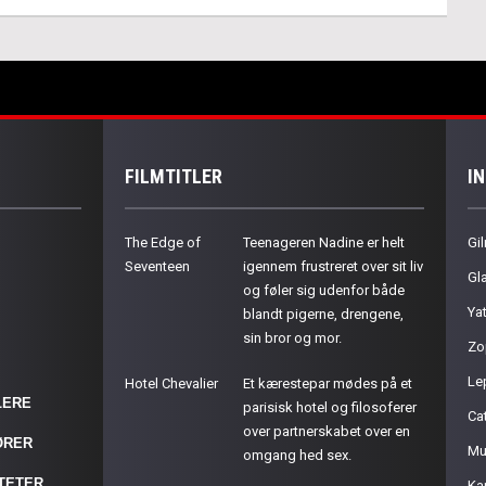
FILMTITLER
I
The Edge of
Teenageren Nadine er helt
Gil
Seventeen
igennem frustreret over sit liv
Gla
og føler sig udenfor både
Ya
blandt pigerne, drengene,
sin bror og mor.
Zo
Le
Hotel Chevalier
Et kærestepar mødes på et
LERE
parisisk hotel og filosoferer
Cat
over partnerskabet over en
ØRER
Mu
omgang hed sex.
ITETER
Ka