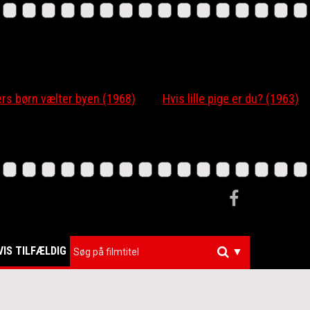
 børn vælter byen (1968)
Hvis lille pige er du? (1963)
VIS TILFÆLDIG
▼