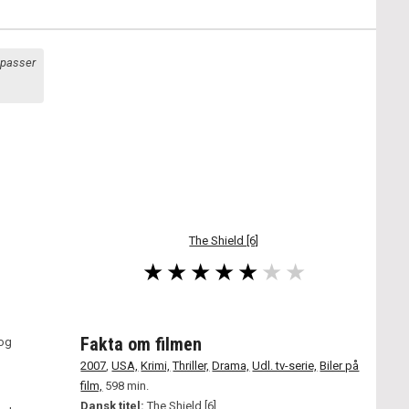
r passer
The Shield [6]
Fakta om filmen
 og
2007
,
USA,
Krimi,
Thriller,
Drama,
Udl. tv-serie,
Biler på
film,
598 min.
Dansk titel:
The Shield [6]