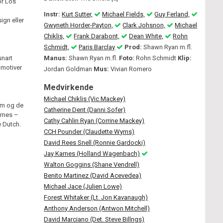
or Los
Instr:
Kurt Sutter,
Michael Fields,
Guy Ferland,
ign eller
Gwyneth Horder-Payton,
Clark Johsnon,
Michael
Chiklis,
Frank Darabont,
Dean White,
Rohn
Schmidt,
Paris Barclay
Prod:
Shawn Ryan m.fl.
snart
Manus:
Shawn Ryan m.fl.
Foto:
Rohn Schmidt
Klip:
nmotiver
Jordan Goldman
Mus:
Vivian Romero
Medvirkende
Michael Chiklis (Vic Mackey)
eam og de
Catherine Dent (Danni Sofer)
arnes –
Cathy Cahlin Ryan (Corrine Mackey)
 Dutch.
CCH Pounder (Claudette Wyms)
David Rees Snell (Ronnie Gardocki)
Jay Karnes (Holland Wagenbach)
Walton Goggins (Shane Vendrell)
Benito Martinez (David Acevedea)
Michael Jace (Julien Lowe)
Forest Whitaker (Lt. Jon Kavanaugh)
Anthony Anderson (Antwon Mitchell)
David Marciano (Det. Steve Billngs)